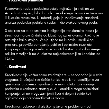
Podatkovna pismenost
Poznavanje rada s podacima ostaje najtraženija vještina za
AdTech stručnjaka, bilo da rade u marketingu, tehničkim timovima
ili ljudskim resursima. U industriji gdje je izvještavanje standard,
analiza podataka postala je sastavni dio svakodnevnog posla.
S obzirom na to da umjetna inteligencija transformira industriju,
stručnjaci moraju ići dalje od klasičnog izvještavanja. Ključno je
razumjeti kako strojno učenje utječe na kupovinu medijskog
prostora, predviđa ponašanje publike i optimizira rezultate
kampanja. Oni koji kombiniraju analitičku stručnost s donošenjem
odluka temeljenih na AI alatima najkonkurentniji su kandidati na
tržištu.
Kreativnost
Kreativnost nije važna samo za dizajnere – neophodna je u svim
ulogama. Stručnjaci sve češće koriste kreativno razmišljanje za
rješavanje problema, isprobavanje novih alata i pretvaranje
podataka u konkretne strategije. AI i analitika mogu optimizirati
kampanje, ali ne mogu zamijeniti ljudski dojam i uvide koji
oglasima daju prepoznatljivost i emociju.
Kreativnost pokreće i strateško rješavanje problema – od