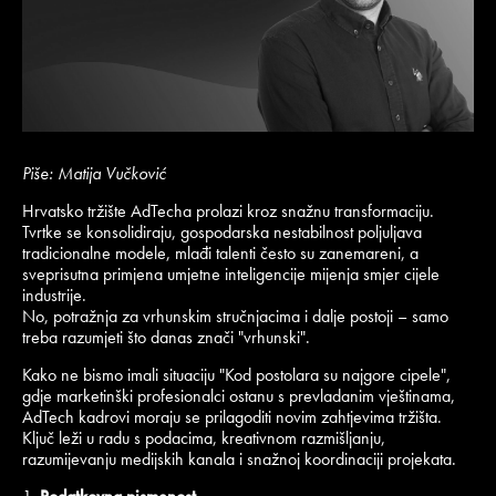
Piše: Matija Vučković
Hrvatsko tržište AdTecha prolazi kroz snažnu transformaciju.
Tvrtke se konsolidiraju, gospodarska nestabilnost poljuljava
tradicionalne modele, mlađi talenti često su zanemareni, a
sveprisutna primjena umjetne inteligencije mijenja smjer cijele
industrije.
No, potražnja za vrhunskim stručnjacima i dalje postoji – samo
treba razumjeti što danas znači "vrhunski".
Kako ne bismo imali situaciju "Kod postolara su najgore cipele",
gdje marketinški profesionalci ostanu s prevladanim vještinama,
AdTech kadrovi moraju se prilagoditi novim zahtjevima tržišta.
Ključ leži u radu s podacima, kreativnom razmišljanju,
razumijevanju medijskih kanala i snažnoj koordinaciji projekata.