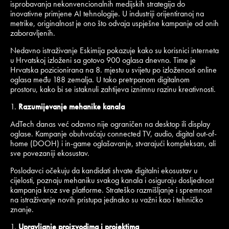
isprobavanja nekonvencionalnih medijskih strategija do
inovativne primjene AI tehnologije. U industriji orijentiranoj na
metrike, originalnost je ono što odvaja uspješne kampanje od onih
zaboravljenih.
Nedavno istraživanje Eskimija pokazuje kako su korisnici interneta
u Hrvatskoj izloženi sa gotovo 900 oglasa dnevno. Time je
Hrvatska pozicionirana na 8. mjestu u svijetu po izloženosti online
oglasa među 188 zemalja. U tako pretrpanom digitalnom
prostoru, kako bi se istaknuli zahtijeva iznimnu razinu kreativnosti.
Razumijevanje mehanike kanala
AdTech danas već odavno nije ograničen na desktop ili display
oglase. Kampanje obuhvaćaju connected TV, audio, digital out-of-
home (DOOH) i in-game oglašavanje, stvarajući kompleksan, ali
sve povezaniji ekosustav.
Poslodavci očekuju da kandidati shvate digitalni ekosustav u
cijelosti, poznaju mehaniku svakog kanala i osiguraju dosljednost
kampanja kroz sve platforme. Strateško razmišljanje i spremnost
na istraživanje novih pristupa jednako su važni kao i tehničko
znanje.
Upravljanje proizvodima i projektima