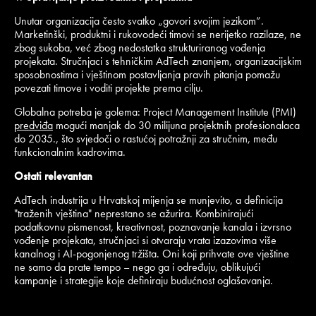
Unutar organizacija često svatko „govori svojim jezikom”.
Marketinški, produktni i rukovodeći timovi se nerijetko razilaze, ne
zbog sukoba, već zbog nedostatka strukturiranog vođenja
projekata. Stručnjaci s tehničkim AdTech znanjem, organizacijskim
sposobnostima i vještinom postavljanja pravih pitanja pomažu
povezati timove i voditi projekte prema cilju.
Globalna potreba je golema: Project Management Institute (PMI)
predviđa
mogući manjak do 30 milijuna projektnih profesionalaca
do 2035., što svjedoči o rastućoj potražnji za stručnim, među
funkcionalnim kadrovima.
Ostati relevantan
AdTech industrija u Hrvatskoj mijenja se munjevito, a definicija
"traženih vještina" neprestano se ažurira. Kombinirajući
podatkovnu pismenost, kreativnost, poznavanje kanala i izvrsno
vođenje projekata, stručnjaci si otvaraju vrata izazovima više
kanalnog i AI-pogonjenog tržišta. Oni koji prihvate ove vještine
ne samo da prate tempo – nego ga i određuju, oblikujući
kampanje i strategije koje definiraju budućnost oglašavanja.