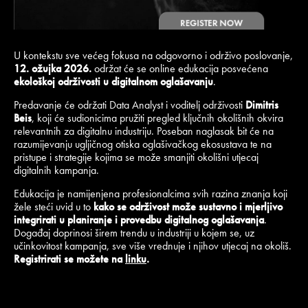
U kontekstu sve većeg fokusa na odgovorno i održivo poslovanje,
12. ožujka 2026.
održat će se online edukacija posvećena
ekološkoj održivosti u digitalnom oglašavanju
.
Predavanje će održati Data Analyst i voditelj održivosti
Dimitris
Beis
, koji će sudionicima pružiti pregled ključnih okolišnih okvira
relevantnih za digitalnu industriju. Poseban naglasak bit će na
razumijevanju ugljičnog otiska oglašivačkog ekosustava te na
pristupe i strategije kojima se može smanjiti okolišni utjecaj
digitalnih kampanja.
Edukacija je namijenjena profesionalcima svih razina znanja koji
žele steći uvid u to
kako se održivost može sustavno i mjerljivo
integrirati u planiranje i provedbu digitalnog oglašavanja
.
Događaj doprinosi širem trendu u industriji u kojem se, uz
učinkovitost kampanja, sve više vrednuje i njihov utjecaj na okoliš.
Registrirati se možete na
linku
.