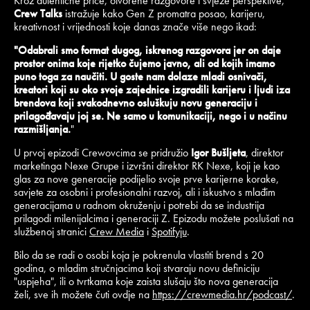
Kroz autentične priče, otvorene razgovore i svježe perspektive,
Crew Talks
istražuje kako Gen Z promatra posao, karijeru,
kreativnost i vrijednosti koje danas znače više nego ikad:
"Odabrali smo format dugog, iskrenog razgovora jer on daje
prostor onima koje rijetko čujemo javno, ali od kojih imamo
puno toga za naučiti. U goste nam dolaze mladi osnivači,
kreatori koji su oko svoje zajednice izgradili karijeru i ljudi iza
brendova koji svakodnevno osluškuju novu generaciju i
prilagođavaju joj se. Ne samo u komunikaciji, nego i u načinu
razmišljanja.
"
U prvoj epizodi Crewovcima se pridružio
Igor Bušljeta
, direktor
marketinga Nexe Grupe i izvršni direktor RK Nexe, koji je kao
glas za nove generacije podijelio svoje prve karijerne korake,
savjete za osobni i profesionalni razvoj, ali i iskustvo s mlađim
generacijama u radnom okruženju i potrebi da se industrija
prilagodi milenijalcima i generaciji Z. Epizodu možete poslušati na
službenoj stranici
Crew Media
i
Spotifyju
.
Bilo da se radi o osobi koja je pokrenula vlastiti brend s 20
godina, o mladim stručnjacima koji stvaraju novu definiciju
"uspjeha", ili o tvrtkama koje zaista slušaju što nova generacija
želi, sve ih možete čuti ovdje na
https://crewmedia.hr/podcast/
.