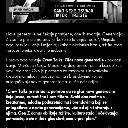
Nove generacije ne čekaju promjene, one ih stvaraju. Generacija
Z više ne pristaje na pravila "kako se to uvijek radilo". Umjesto
toga, razvijaju ideje i mijenjaju kako funkcionira biznis, tržište rada
i procesi unutar kreativne industrije.
Upravo zato nastaje
Crew Talks: Glas nove generacije
- podcast
Darija Marčaca i Crew Media koji daje prostor onima koji oblikuju
novu realnost. Ovo je platforma za razgovor s inovativnim
kreatorima, mladim poduzetnicima i brendovima koji se
prilagođavaju novim generacijama, a uče od starijih:
"Crew Talks je nastao iz potrebe da se glas nove generacije
čuje jasno, autentično i bez filtera. Svaki dan radimo s
kreatorima, mladim poduzetnicima i brendovima koji se
prilagođavaju novim generacijama, uče od njih i stvaraju s
njima. Gen Z danas oblikuje tržište, kulturu rada i očekivanja
potrošača, zato njihov glas stavljamo u prvi plan."