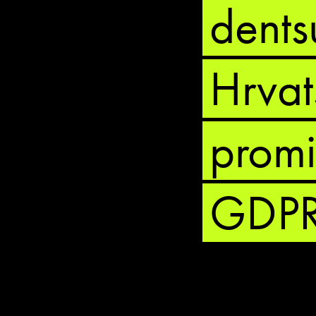
dents
Hrvat
promi
GDPR