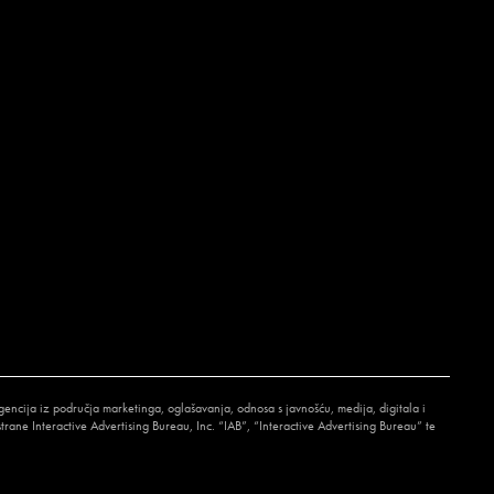
encija iz područja marketinga, oglašavanja, odnosa s javnošću, medija, digitala i
rane Interactive Advertising Bureau, Inc. “IAB”, “Interactive Advertising Bureau” te