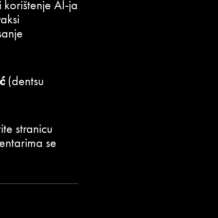
i korištenje AI-ja
raksi
sanje
ć
(dentsu
ite stranicu
mentarima se