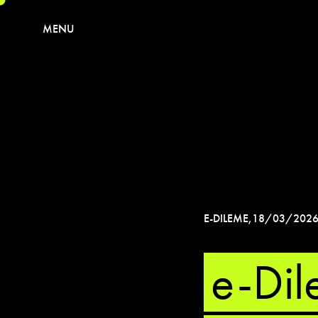
MENU
E-DILEME
,
18/03/202
e-Dil