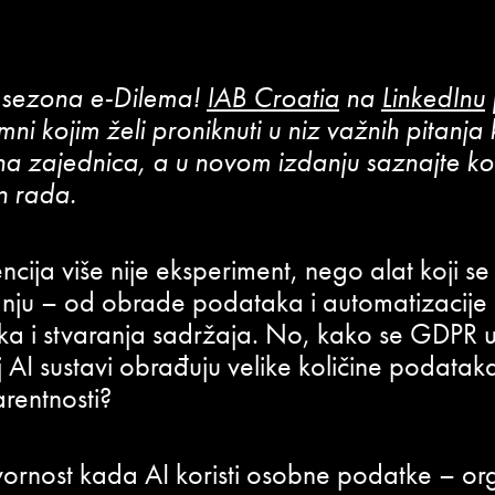
a sezona e-Dilema!
IAB Croatia
na
LinkedInu
umni kojim želi proniknuti u niz važnih pitanja
a zajednica, a u novom izdanju saznajte kol
n rada.
encija više nije eksperiment, nego alat koji 
vanju – od obrade podataka i automatizacije
ka i stvaranja sadržaja. No, kako se GDPR 
j AI sustavi obrađuju velike količine podatak
rentnosti?
ornost kada AI koristi osobne podatke – org