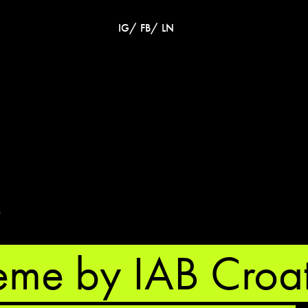
/
/
IG
FB
LN
6
eme by IAB Croat