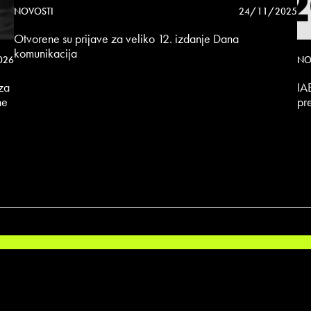
NOVOSTI
24/11/2025
Otvorene su prijave za veliko 12. izdanje Dana
komunikacija
026
NO
iza
IA
ne
pr