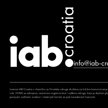
info@iab-cr
Licenca IAB Croatia u vlasništvu je Hrvatske udruge društava za tržišno komuniciranje
više. HURA! je odvojena, nezavisno organizirana i vođena udruga, koja je dijelom globa
povezani zaštićeni znakovi i materijali koriste se pod navedenom licencom.