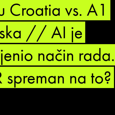
u Croatia vs. A1
ska // AI je
jenio način rada. 
 spreman na to?