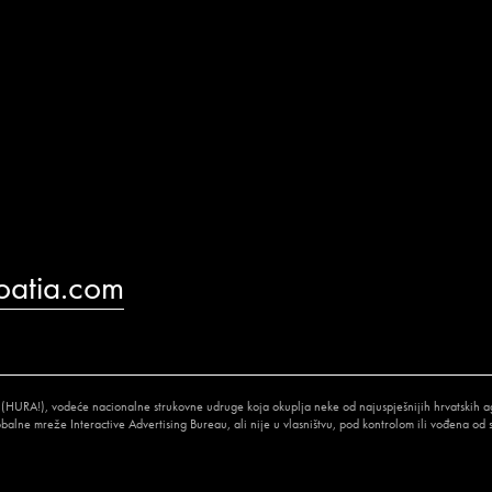
oatia.com
 (HURA!), vodeće nacionalne strukovne udruge koja okuplja neke od najuspješnijih hrvatskih ag
lne mreže Interactive Advertising Bureau, ali nije u vlasništvu, pod kontrolom ili vođena od st