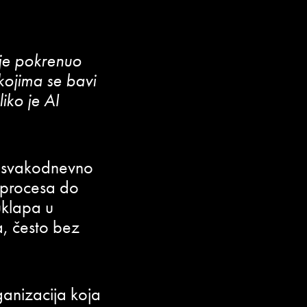
je pokrenuo
 kojima se bavi
iko je AI
se svakodnevno
 procesa do
uklapa u
a, često bez
anizacija koja