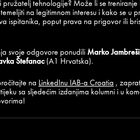
i pružatelj tehnologije? Može li se treniranje 
emeljiti na legitimnom interesu i kako se u p
a ispitanika, poput prava na prigovor ili bri
ja svoje odgovore ponudili
Marko Jambreši
avka Štefanac
(A1 Hrvatska).
 pročitajte na
LinkedInu IAB-a Croatia
, zaprat
u tijeku sa sljedećim izdanjima kolumni i u ko
ovorima!