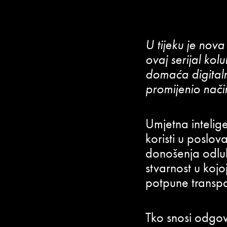
U tijeku je nov
ovaj serijal kol
domaća digitaln
promijenio nači
Umjetna intelig
koristi u poslo
donošenja odlu
stvarnost u kojo
potpune transpa
Tko snosi odgov