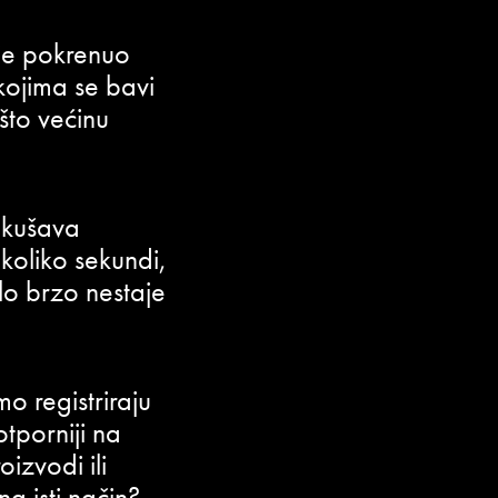
 je pokrenuo
 kojima se bavi
što većinu
pokušava
ekoliko sekundi,
lo brzo nestaje
o registriraju
otporniji na
oizvodi ili
na isti način?