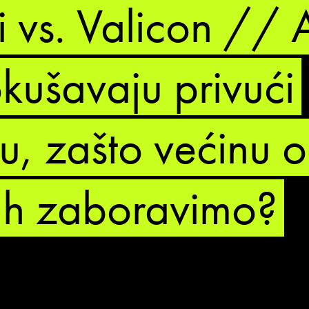
i vs. Valicon // 
okušavaju privući
u, zašto većinu 
h zaboravimo?