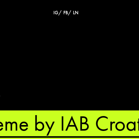
/
/
IG
FB
LN
6
eme by IAB Croat