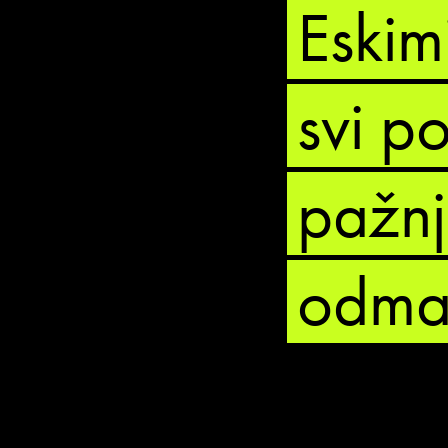
Eskim
svi p
pažnj
odma