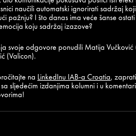
snici naučili automatski ignorirati sadržaj koj
ći pažnju? I što danas ima veće šanse ostat
i emocija koju sadržaj izazove?
ja svoje odgovore ponudili Matija Vučković (
ić (Valicon).
 pročitajte na
LinkedInu IAB-a Croatia
, zaprat
eku sa sljedećim izdanjima kolumni i u komenta
ovorima!