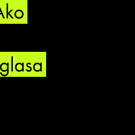
Ako
oglasa