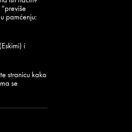
i “previše
i u pamćenju:
Eskimi) i
ite stranicu kako
rima se