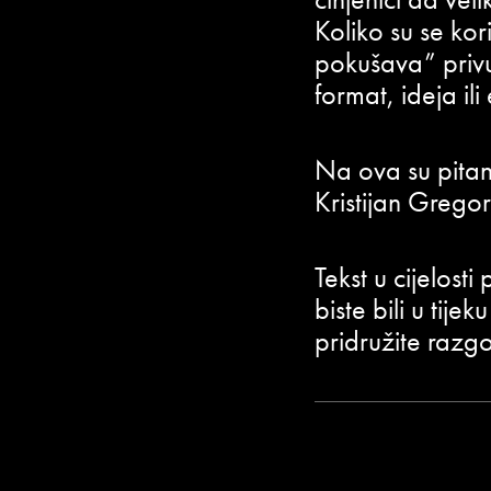
Koliko su se kori
pokušava” privu
format, ideja il
Na ova su pitan
Kristijan Gregor
Tekst u cijelosti
biste bili u tij
pridružite razg