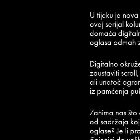
U tijeku je nov
ovaj serijal kol
domaća digitaln
oglasa odmah 
Digitalno okruže
zaustaviti scrol
ali unatoč ogro
iz pamćenja pub
Zanima nas što d
od sadržaja koji 
oglase? Je li pr
činjenici da veli