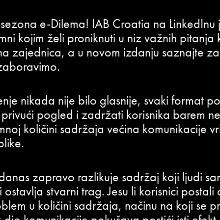
a sezona e-Dilema! IAB Croatia na LinkedInu
umni kojim želi proniknuti u niz važnih pitanja
a zajednica, a u novom izdanju saznajte za
zaboravimo.
nje nikada nije bilo glasnije, svaki format 
l, privući pogled i zadržati korisnika barem n
mnoj količini sadržaja većina komunikacije vr
like.
anas zapravo razlikuje sadržaj koji ljudi sam
ostavlja stvarni trag. Jesu li korisnici postali 
oblem u količini sadržaja, načinu na koji se pr
k dio komunikacije pokušava postići isti efekt 