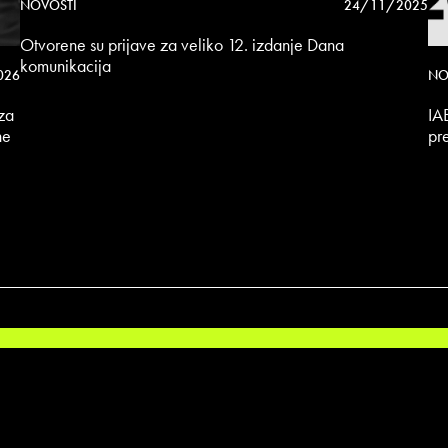
NOVOSTI
24/11/2025
Otvorene su prijave za veliko 12. izdanje Dana
komunikacija
026
NO
iza
IA
ne
pr