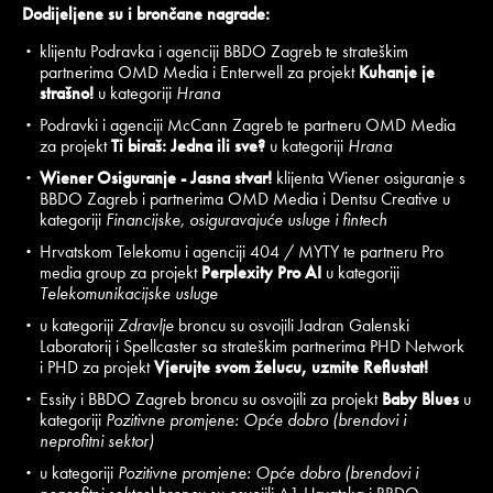
Dodijeljene su i brončane nagrade:
klijentu Podravka i agenciji BBDO Zagreb te strateškim
partnerima OMD Media i Enterwell za projekt
Kuhanje je
strašno!
u kategoriji
Hrana
Podravki i agenciji McCann Zagreb te partneru OMD Media
za projekt
Ti biraš: Jedna ili sve?
u kategoriji
Hrana
Wiener Osiguranje - Jasna stvar!
klijenta Wiener osiguranje s
BBDO Zagreb i partnerima OMD Media i Dentsu Creative u
kategoriji
Financijske, osiguravajuće usluge i fintech
Hrvatskom Telekomu i agenciji 404 / MYTY te partneru Pro
media group za projekt
Perplexity Pro AI
u kategoriji
Telekomunikacijske usluge
u kategoriji
Zdravlje
broncu su osvojili Jadran Galenski
Laboratorij i Spellcaster sa strateškim partnerima PHD Network
i PHD za projekt
Vjerujte svom želucu, uzmite Reflustat!
Essity i BBDO Zagreb broncu su osvojili za projekt
Baby Blues
u
kategoriji
Pozitivne promjene: Opće dobro (brendovi i
neprofitni sektor)
u kategoriji
Pozitivne promjene: Opće dobro (brendovi i