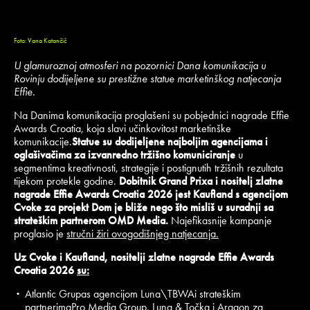
Foto: Vana Katančič
U glamuroznoj atmosferi na pozornici Dana komunikacija u
Rovinju dodijeljene su prestižne statue marketinškog natjecanja
Effie.
Na Danima komunikacija proglašeni su pobjednici nagrade Effie
Awards Croatia, koja slavi učinkovitost marketinške
komunikacije.
Statue su dodijeljene najboljim agencijama i
oglašivačima za izvanredno tržišno komuniciranje
u
segmentima kreativnosti, strategije i postignutih tržišnih rezultata
tijekom protekle godine.
Dobitnik Grand Prixa i nositelj zlatne
nagrade Effie Awards Croatia 2026 jest Kaufland s agencijom
Cvoke za projekt Dom je bliže nego što misliš u suradnji sa
strateškim partnerom OMD Media.
Najefikasnije kampanje
proglasio je
stručni žiri ovogodišnjeg natjecanja.
Uz Cvoke i Kaufland, nositelji zlatne nagrade Effie Awards
Croatia 2026
su:
Atlantic Grupas agencijom Luna\TBWAi strateškim
partnerimaPro Media Group, Luna & Točka i Aragon za