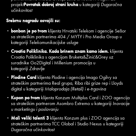
projekt
Povratak dobroj strani kruha
u kategoriji
Dugoročna
učinkovitost
Srebrnu nagradu osvojili su:
bonbon je po tvom
klijenta Hrvatski Telekom i agencije Señor
sa strateškim partnerima 404 / MYTY i Pro Media Group u
kategoriji
Telekomunikacijske usluge
Croatia Poliklinika. Kada brinem znam kamo idem.
klijenta
Croatia Poliklinika s agencijom Bruketa&Žinić&Grey uz
suradnike Go2Digital i Millenium promocija u
kategoriji
Zdravlje
Plodine Card
klijenta Plodine i agencija Imago Ogilvy sa
strateškim partnerima Real grupa, Riba ribi grize rep i Lloyds
digital u kategoriji
Maloprodaja (Retail) i e-trgovina
Kupon po tvom
klijenta Konzum Multiplus Card i ZOO agencija
sa strateškim partnerom Asombro Extremo u kategoriji
Inovacije
u marketingu i poslovanju
Mali veliki talenti 3
klijenta Konzum plus i ZOO agencija sa
strateškim partnerima TCC Global i Studio Nexus u kategoriji
Dugoročna učinkovitost