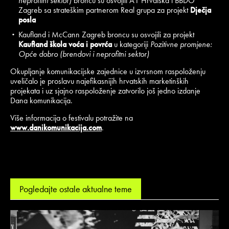
neprofitni sektor)
broncu su osvojili A1 Hrvatska i BBDO
Zagreb sa strateškim partnerom Real grupa za projekt
Dječja
posla
Kaufland i McCann Zagreb broncu su osvojili za projekt
Kaufland škola voća i povrća
u kategoriji
Pozitivne promjene:
Opće dobro (brendovi i neprofitni sektor)
Okupljanje komunikacijske zajednice u izvrsnom raspoloženju
uveličalo je proslavu najefikasnijih hrvatskih marketinških
projekata i uz sjajno raspoloženje zatvorilo još jedno izdanje
Dana komunikacija.
Više informacija o festivalu potražite na
www.danikomunikacija.com
.
Pogledajte ostale aktualne teme