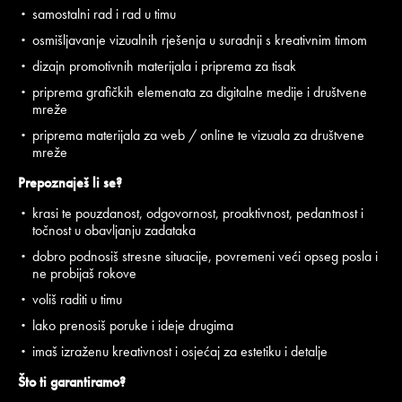
samostalni rad i rad u timu
osmišljavanje vizualnih rješenja u suradnji s kreativnim timom
dizajn promotivnih materijala i priprema za tisak
priprema grafičkih elemenata za digitalne medije i društvene
mreže
priprema materijala za web / online te vizuala za društvene
mreže
Prepoznaješ li se?
krasi te pouzdanost, odgovornost, proaktivnost, pedantnost i
točnost u obavljanju zadataka
dobro podnosiš stresne situacije, povremeni veći opseg posla i
ne probijaš rokove
voliš raditi u timu
lako prenosiš poruke i ideje drugima
imaš izraženu kreativnost i osjećaj za estetiku i detalje
Što ti garantiramo?