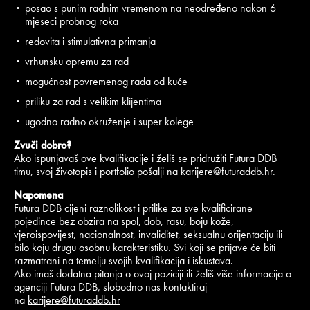
posao s punim radnim vremenom na neodređeno nakon 6
mjeseci probnog roka
redovita i stimulativna primanja
vrhunsku opremu za rad
mogućnost povremenog rada od kuće
priliku za rad s velikim klijentima
ugodno radno okruženje i super kolege
Zvuči dobro?
Ako ispunjavaš ove kvalifikacije i želiš se pridružiti Futura DDB
timu, svoj životopis i portfolio pošalji na
karijere@futuraddb.hr
.
Napomena
Futura DDB cijeni raznolikost i prilike za sve kvalificirane
pojedince bez obzira na spol, dob, rasu, boju kože,
vjeroispovijest, nacionalnost, invaliditet, seksualnu orijentaciju ili
bilo koju drugu osobnu karakteristiku. Svi koji se prijave će biti
razmatrani na temelju svojih kvalifikacija i iskustava.
Ako imaš dodatna pitanja o ovoj poziciji ili želiš više informacija o
agenciji Futura DDB, slobodno nas kontaktiraj
na
karijere@futuraddb.hr