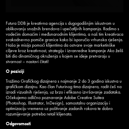
Futura DDB je kreativna agencija s dugogodišnjim iskustvom u
oblikovanju snažnih brendova i upečatljivih kampanja. Radimo s
vodećim domaćim i međunarodnim klijentima, a naš tim kreativaca
svakodnevno pomiče granice kako bi isporučio vrhunska rješenja.
Naša je misija pomoći klijentima da ostvare svoje marketinške
ciljeve kroz kreativnost, strategiju i izvanredne kampanje Ako želiš
biti dio dinamičnog okruženja u kojem se ideje pretvaraju u
stvarnost – nastavi čitati!
O poziciji
Tražimo Grafičkog dizajnera s najmanje 2 do 3 godina iskustva u
grafičkom dizajnu. Kao član Futurinog tima dizajnera, radit ćeš na
izradi vizualnih rješenja, uz brzo i efikasno izvršavanje zadataka.
Očekujemo odlično poznavanje Adobe Creative Suitea
(Photoshop, Illustrator, InDesign), samostalnu organizaciju i
optimizaciju vremena uz poštivanje zadanih rokova te dobro
razumijevanje potreba retail klijenata.
Odgovornosti