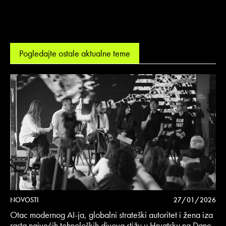
Pogledajte ostale aktualne teme
NOVOSTI
27/01/2026
Otac modernog AI-ja, globalni strateški autoritet i žena iza
rasta najvećih tehnoloških divova stižu u Hrvatsku na Dane