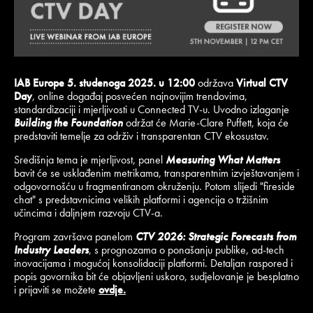
IAB Europe 5. studenoga 2025. u 12:00
održava
Virtual CTV
Day
, online događaj posvećen najnovijim trendovima,
standardizaciji i mjerljivosti u Connected TV-u. Uvodno izlaganje
Building the Foundation
održat će Marie-Clare Puffett, koja će
predstaviti temelje za održiv i transparentan CTV ekosustav.
Središnja tema je mjerljivost, panel
Measuring What Matters
bavit će se usklađenim metrikama, transparentnim izvještavanjem i
odgovornošću u fragmentiranom okruženju. Potom slijedi "fireside
chat" s predstavnicima velikih platformi i agencija o tržišnim
učincima i daljnjem razvoju CTV-a.
Program završava panelom
CTV 2026: Strategic Forecasts from
Industry Leaders
, s prognozama o ponašanju publike, ad-tech
inovacijama i mogućoj konsolidaciji platformi. Detaljan raspored i
popis govornika bit će objavljeni uskoro, sudjelovanje je besplatno
i prijaviti se možete
ovdje.