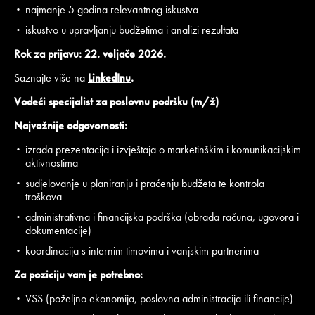
najmanje 5 godina relevantnog iskustva
iskustvo u upravljanju budžetima i analizi rezultata
Rok za prijavu:
22. veljače 2026.
Saznajte više na
LinkedInu
.
Vodeći specijalist za poslovnu podršku (m/ž)
Najvažnije odgovornosti:
izrada prezentacija i izvještaja o marketinškim i komunikacijskim
aktivnostima
sudjelovanje u planiranju i praćenju budžeta te kontrola
troškova
administrativna i financijska podrška (obrada računa, ugovora i
dokumentacije)
koordinacija s internim timovima i vanjskim partnerima
Za poziciju vam je potrebno:
VSS (poželjno ekonomija, poslovna administracija ili financije)