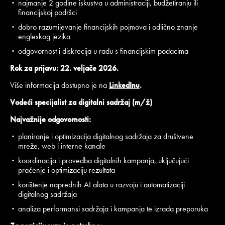
najmanje 2 godine iskustva u administraciji, budžetiranju ili
financijskoj podršci
dobro razumijevanje financijskih pojmova i odlično znanje
engleskog jezika
odgovornost i diskrecija u radu s financijskim podacima
Rok za prijavu:
22. veljače 2026.
Više informacija
dostupno je na
LinkedInu
.
Vodeći specijalist za digitalni sadržaj (m/ž)
Najvažnije odgovornosti:
planiranje i optimizacija digitalnog sadržaja za društvene
mreže, web i interne kanale
koordinacija i provedba digitalnih kampanja, uključujući
praćenje i optimizaciju rezultata
korištenje naprednih AI alata u razvoju i automatizaciji
digitalnog sadržaja
analiza performansi sadržaja i kampanja te izrada preporuka