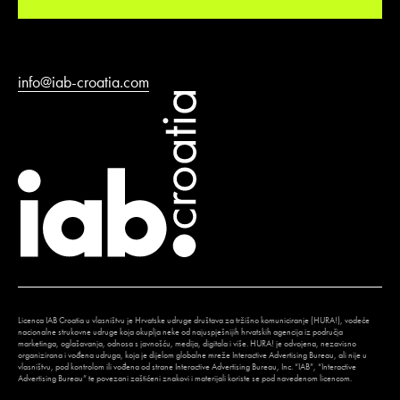
info@iab-croatia.com
Licenca IAB Croatia u vlasništvu je Hrvatske udruge društava za tržišno komuniciranje (HURA!), vodeće
nacionalne strukovne udruge koja okuplja neke od najuspješnijih hrvatskih agencija iz područja
marketinga, oglašavanja, odnosa s javnošću, medija, digitala i više. HURA! je odvojena, nezavisno
organizirana i vođena udruga, koja je dijelom globalne mreže Interactive Advertising Bureau, ali nije u
vlasništvu, pod kontrolom ili vođena od strane Interactive Advertising Bureau, Inc. “IAB”, “Interactive
Advertising Bureau” te povezani zaštićeni znakovi i materijali koriste se pod navedenom licencom.