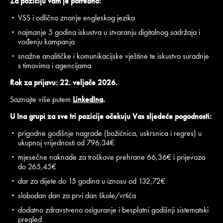
Za poziciju vam je potrebno:
VSS i odlično znanje engleskog jezika
najmanje 5 godina iskustva u stvaranju digitalnog sadržaja i
vođenju kampanja
snažne analitičke i komunikacijske vještine te iskustvo suradnje
s timovima i agencijama
Rok za prijavu:
22. veljače 2026.
Saznajte više putem
LinkedIna
.
U Ina grupi za sve tri pozicije očekuju Vas sljedeće pogodnosti:
prigodne godišnje nagrade (božićnica, uskrsnica i regres) u
ukupnoj vrijednosti od 796,34€
mjesečne naknade za troškove prehrane 66,36€ i prijevoza
do 265,45€
dar za dijete do 15 godina u iznosu od 132,72€
slobodan dan za prvi dan škole/vrtića
dodatno zdravstveno osiguranje i besplatni godišnji sistematski
pregled