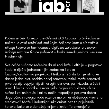
Počela je četvrta sezona e-Dilema!
IAB Croatia
na
LinkedInu
je
pokrenuo ovaj serijal kolumni kojim želi proniknuti u niz važnih
pitanja kojima se bavi domaća digitalna zajednica, a u novom
izdanju saznajte tko će pobijediti u borbi između juniora i umjetne
inteligencije.
Sve češće slušamo rečenicu da AI radi brže i jeftinije – pogotovo
kada je riječ o jednostavnijim zadacima i prvim
fazama/draftovima projekata. I teško je reći da to nije istina jer
danas jedan alat, osobito na toj osnovnoj razini, može napraviti
prve verzije copyja, vijesti i drugih tekstova, pa i vizuala, a čak i
izvući ključne podatke iz materijala. Sjajno za budžete, ali ne
nužno i za juniore.Je li takav način raspodjele poslova dobra
dugoročna strategija kada razmotrimo omjer uloženoga vremena i
sredstava? Može li industrija funkcionirati bez tih prijelaznih
koraka; kako se u današnje vrijeme juniori "pretvaraju" u