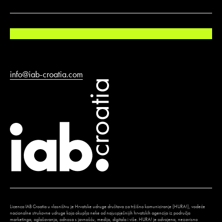
info@iab-croatia.com
Licenca IAB Croatia u vlasništvu je Hrvatske udruge društava za tržišno komuniciranje (HURA!), vodeće
nacionalne strukovne udruge koja okuplja neke od najuspješnijih hrvatskih agencija iz područja
marketinga, oglašavanja, odnosa s javnošću, medija, digitala i više. HURA! je odvojena, nezavisno