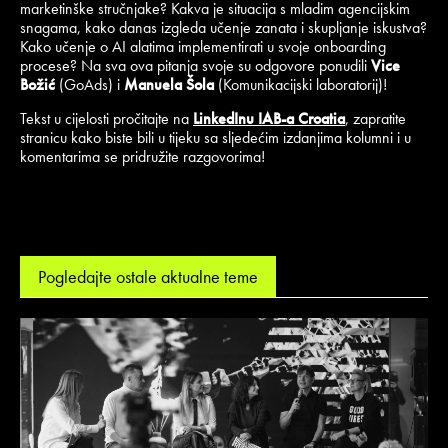
marketinške stručnjake? Kakva je situacija s mladim agencijskim
snagama, kako danas izgleda učenje zanata i skupljanje iskustva?
Kako učenje o AI alatima implementirati u svoje onboarding
procese? Na sva ova pitanja svoje su odgovore ponudili
Vice
Božić
(GoAds) i
Manuela Šola
(Komunikacijski laboratorij)!
Tekst u cijelosti pročitajte na
LinkedInu IAB-a Croatia
, zapratite
stranicu kako biste bili u tijeku sa sljedećim izdanjima kolumni i u
komentarima se pridružite razgovorima!
Pogledajte ostale aktualne teme