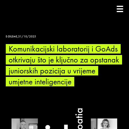
E-DILEME
,
31/10/2025
Komunikacijski laboratorij i GoAds
otkrivaju što je ključno za opstanak
juniorskih pozicija u vrijeme
umjetne inteligencije