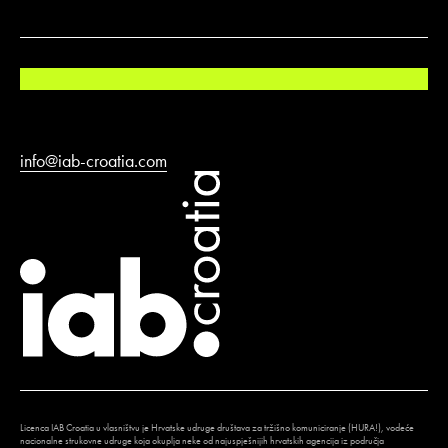
info@iab-croatia.com
Licenca IAB Croatia u vlasništvu je Hrvatske udruge društava za tržišno komuniciranje (HURA!), vodeće
nacionalne strukovne udruge koja okuplja neke od najuspješnijih hrvatskih agencija iz područja