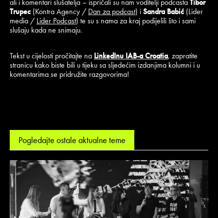
ali i komentari slušatelja – ispričali su nam voditelji podcasta
Tibor
Trupec
(Kontra Agency /
Dan za podcast
) i
Sandra Babić
(Lider
media /
Lider Podcast
) te su s nama za kraj podijelili što i sami
slušaju kada ne snimaju.
Tekst u cijelosti pročitajte na
LinkedInu IAB-a Croatia
, zapratite
stranicu kako biste bili u tijeku sa sljedećim izdanjima kolumni i u
komentarima se pridružite razgovorima!
Pogledajte ostale aktualne teme