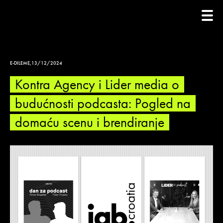
E-DILEME
,
13/12/2024
Kontra Agency i Lider media o
budućnosti podcasta: Pogled na
domaću scenu i brendiranje