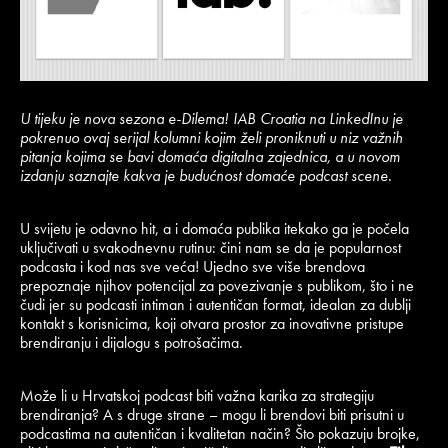
U tijeku je nova sezona e-Dilema! IAB Croatia na LinkedInu je
pokrenuo ovaj serijal kolumni kojim želi proniknuti u niz važnih
pitanja kojima se bavi domaća digitalna zajednica, a u novom
izdanju saznajte kakva je budućnost domaće podcast scene.
U svijetu je odavno hit, a i domaća publika itekako ga je počela
uključivati u svakodnevnu rutinu: čini nam se da je popularnost
podcasta i kod nas sve veća! Ujedno sve više brendova
prepoznaje njihov potencijal za povezivanje s publikom, što i ne
čudi jer su podcasti intiman i autentičan format, idealan za dublji
kontakt s korisnicima, koji otvara prostor za inovativne pristupe
brendiranju i dijalogu s potrošačima.
Može li u Hrvatskoj podcast biti važna karika za strategiju
brendiranja? A s druge strane – mogu li brendovi biti prisutni u
podcastima na autentičan i kvalitetan način? Što pokazuju brojke,