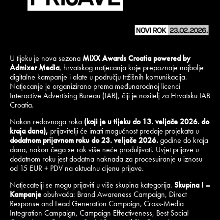
U tijeku je nova sezona
MIXX Awards Croatia powered by
Admixer Media
, hrvatskog natjecanja koje prepoznaje najbolje
digitalne kampanje i alate u području tržišnih komunikacija.
Natjecanje je organizirano prema međunarodnoj licenci
Interactive Advertising Bureau (IAB), čiji je nositelj za Hrvatsku IAB
Croatia.
Nakon redovnoga roka
(koji je u tijeku do 13. veljače 2026. do
kraja dana),
prijavitelji će imati mogućnost predaje projekata u
dodatnom prijavnom roku do 23. veljače 2026.
godine do kraja
dana, nakon čega se rok više neće produljivati. Uvjet prijave u
dodatnom roku jest dodatna naknada za procesuiranje u iznosu
od 15 EUR + PDV na aktualnu cijenu prijave.
Natjecatelji se mogu prijaviti u više skupina kategorija.
Skupina I –
Kampanje
obuhvaća: Brand Awareness Campaign, Direct
Response and Lead Generation Campaign, Cross-Media
Integration Campaign, Campaign Effectiveness, Best Social