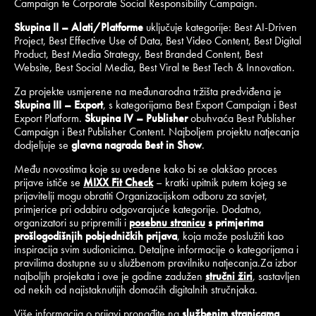
Campaign te Corporate Social Responsibility Campaign.
Skupina II – Alati/Platforme
uključuje kategorije: Best AI-Driven
Project, Best Effective Use of Data, Best Video Content, Best Digital
Product, Best Media Strategy, Best Branded Content, Best
Website, Best Social Media, Best Viral te Best Tech & Innovation.
Za projekte usmjerene na međunarodna tržišta predviđena je
Skupina III – Export
, s kategorijama Best Export Campaign i Best
Export Platform.
Skupina IV – Publisher
obuhvaća Best Publisher
Campaign i Best Publisher Content. Najboljem projektu natjecanja
dodjeljuje se
glavna nagrada Best in Show
.
Među novostima koje su uvedene kako bi se olakšao proces
prijave ističe se
MIXX Fit Check
– kratki upitnik putem kojeg se
prijavitelji mogu obratiti Organizacijskom odboru za savjet,
primjerice pri odabiru odgovarajuće kategorije. Dodatno,
organizatori su pripremili i
posebnu stranicu
s primjerima
prošlogodišnjih pobjedničkih prijava
, koja može poslužiti kao
inspiracija svim sudionicima. Detaljne informacije o kategorijama i
pravilima dostupne su u službenom pravilniku natjecanja.Za izbor
najboljih projekata i ove je godine zadužen
stručni žiri
, sastavljen
od nekih od najistaknutijih domaćih digitalnih stručnjaka.
Više informacija o prijavi pronađite na
službenim stranicama