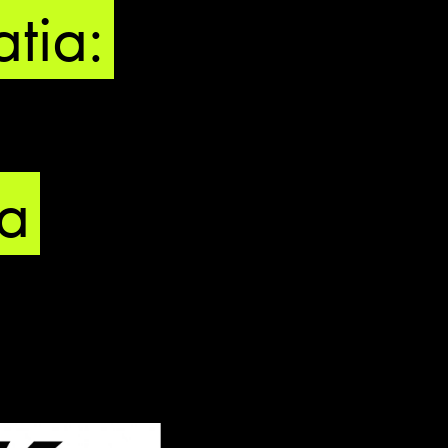
tia:
za