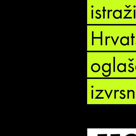
istra
Hrvat
oglaš
izvrs