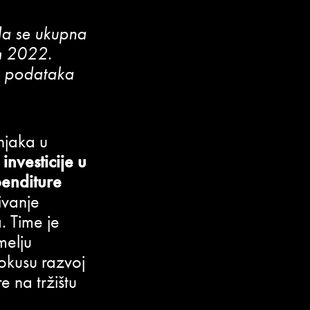
da se ukupna
om 2022.
ih podataka
njaka u
investicije u
penditure
ivanje
. Time je
melju
fokusu razvoj
e na tržištu