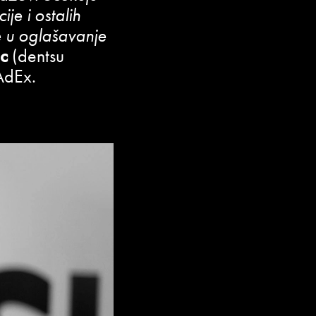
je i ostalih
e u oglašavanje
c
(dentsu
AdEx.