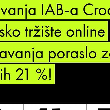
živanja IAB-a Croa
sko tržište online
avanja poraslo 
nih 21 %!