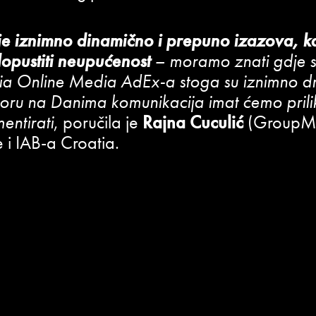
 je iznimno dinamično i prepuno izazova, 
opustiti neupućenost
– moramo znati gdje su
ia Online Media AdEx-a stoga su iznimno dr
oru na Danima komunikacija imat ćemo prili
entirati
, poručila je
Rajna Cuculić
(GroupM)
i IAB-a Croatia.