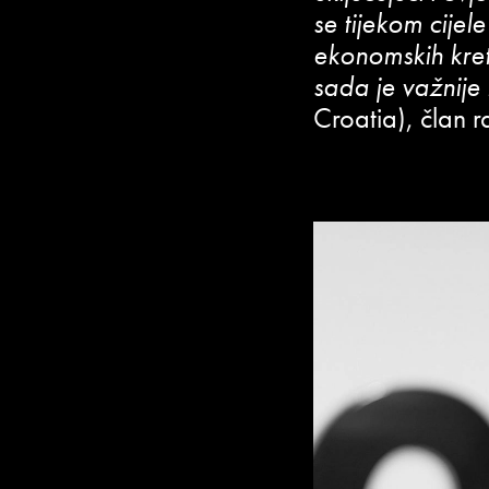
se tijekom cijel
ekonomskih kret
sada je važnije
Croatia), član 