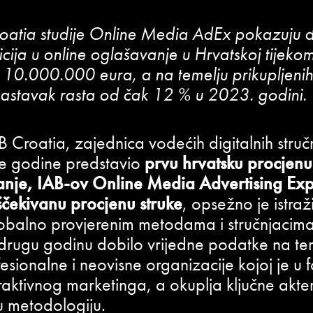
roatia studije Online Media AdEx pokazuju 
ticija u online oglašavanje u Hrvatskoj tijek
110.000.000 eura, a na temelju prikupljen
astavak rasta od čak 12 % u 2023. godini.
B Croatia, zajednica vodećih digitalnih struč
le godine predstavio
prvu hrvatsku procjenu 
anje, IAB-ov Online Media Advertising Ex
ščekivanu procjenu struke
, opsežno je istraž
lobalno provjerenim metodama i stručnjacima
e drugu godinu dobilo vrijedne podatke na te
fesionalne i neovisne organizacije kojoj je u 
eraktivnog marketinga, a okuplja ključne akter
u metodologiju.