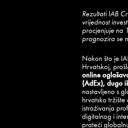
Rezultati IAB C
vrijednost inves
procjenjuje na 
prognozira se n
Nakon što je IA
Hrvatskoj, proš
online oglašav
(AdEx), dugo i
nastavljeno s g
hrvatsko tržišt
istraživanja pro
digitalnog i int
prateći globaln