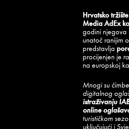
Hrvatsko tržišt
Media AdEx kon
godini njegova s
unatoč ranijim 
predstavlja
por
procijenjen je 
na europskoj kar
Mnogi su čimbeni
digitalnog ogla
istraživanju IA
online oglašav
turističkom sez
uključujući i S