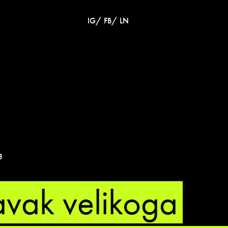
/
/
IG
FB
LN
3
vak velikoga