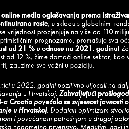
e online media oglašavanja prema istraživ
tinuirano raste
, u skladu s globalnim tren
e vrijednost procjenjuje na više od 110 milij
optimističnim prognozama, premašuje sva oče
ast od 21 % u odnosu na 2021. godinu
! Z
rast od 12 %, čime domaći online sektor, kao
ti, zauzima sve važniju poziciju.
ci u 2022. godini pozitivno utjecali na daljn
šavanja u Hrvatskoj.
Zahvaljujući prošlogod
B-a Croatia povećala se svjesnost javnosti 
anje u Hrvatskoj
. Dodatan optimizam stvori
onom i povećanom potrošnjom u drugoj polov
vjetsko nogometno prvenstvo. Međutim, novi i