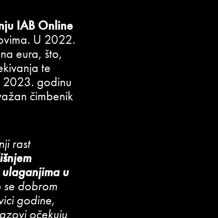
anju IAB Online
dovima. U 2022.
una eura, što,
kivanja te
a 2023. godinu
 važan čimbenik
ji rast
išnjem
o ulaganjima u
o se dobrom
ici godine,
zazovi očekuju