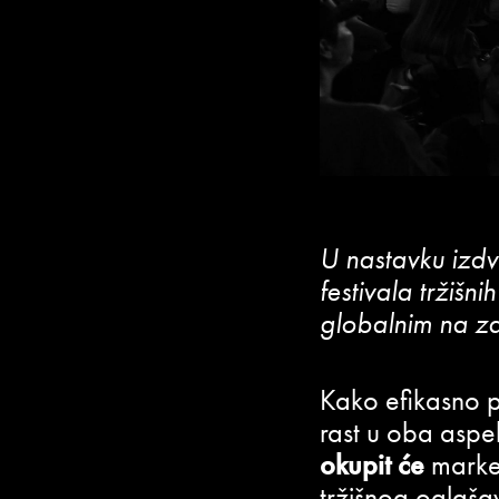
U nastavku izd
festivala tržišn
globalnim na za
Kako efikasno po
rast u oba asp
okupit će
market
tržišnog oglašava