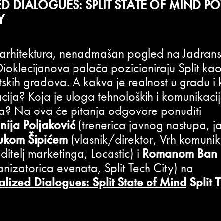
D DIALOGUES: SPLIT STATE OF MIND P
Y
rhitektura, nenadmašan pogled na Jadrans
Dioklecijanova palača pozicioniraju Split ka
atskih gradova. A kakva je realnost u gradu i
acija? Koja je uloga tehnoloških i komunikacij
ta? Na ova će pitanja odgovore ponuditi
inija Poljaković
(trenerica javnog nastupa, j
ukom Šipićem
(vlasnik/direktor, Vrh komunik
ditelj marketinga, Locastic) i
Romanom Ban
anizatorica evenata, Split Tech City) na
lized Dialogues: Split State of Mind
Split 