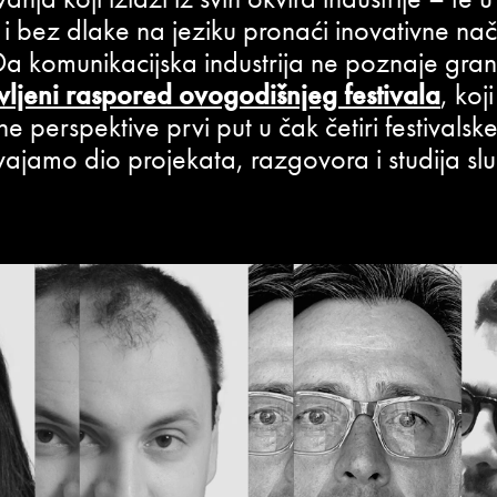
 i bez dlake na jeziku pronaći inovativne na
. Da komunikacijska industrija ne poznaje gra
ljeni raspored ovogodišnjeg festivala
, koj
ne perspektive prvi put u čak četiri festivals
ajamo dio projekata, razgovora i studija slu