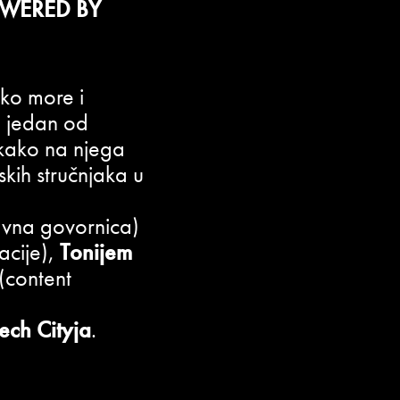
OWERED BY
ko more i
o jedan od
 kako na njega
skih stručnjaka u
avna govornica)
acije),
Tonijem
(content
Tech Cityja
.