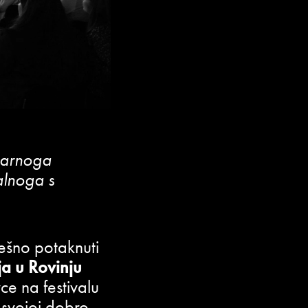
larnoga
kalnoga s
ješno potaknuti
ja u Rovinju
ce na festivalu
u svojoj dobro