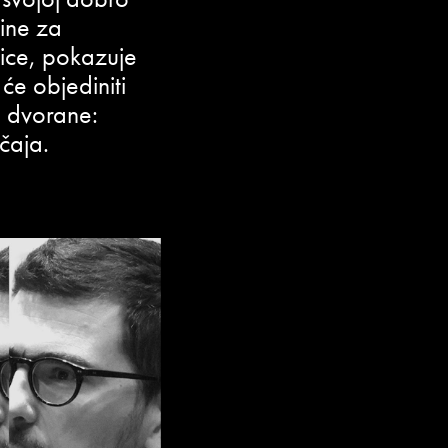
čine za
nice, pokazuje
i će objediniti
ke dvorane:
čaja.