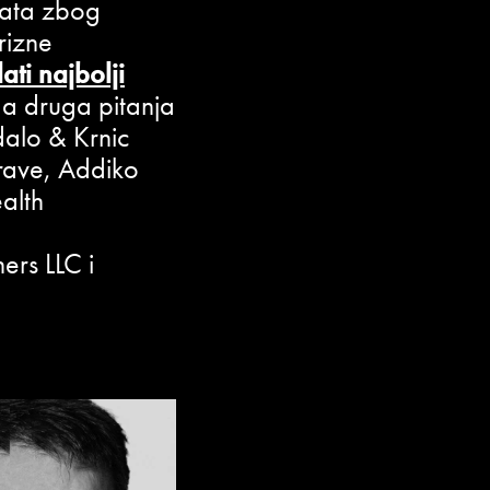
enata zbog
rizne
ati najbolji
a druga pitanja
dalo & Krnic
rave, Addiko
alth
ers LLC i