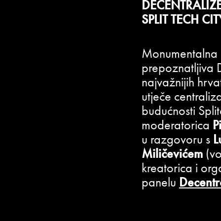
DECENTRALIZE
SPLIT TECH CIT
Monumentalna a
prepoznatljiva 
najvažnijih hrv
utječe centraliz
budućnosti Spli
moderatorica
P
u razgovoru s
L
Miličevićem
(vo
kreatorica i org
panelu
Decentra