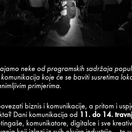
vajamo neke od programskih sadržaja popu
ih komunikacija koje će se baviti susretima lo
nimljivim primjerima.
vezati biznis i komunikacije, a pritom i usp
ekta? Dani komunikacija od
11. do 14. travn
ingaše, komunikatore, digitalce i sve kreativ
nja koji izlazi iz svih okvira industrije – te 