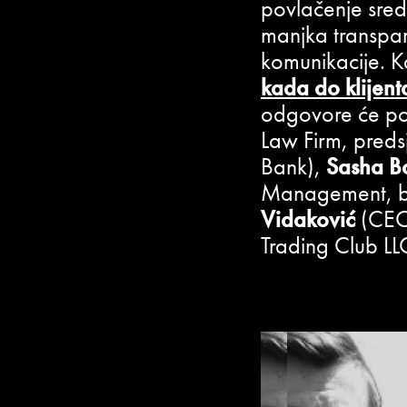
povlačenje sred
manjka transpare
komunikacije. K
kada do klijent
odgovore će pon
Law Firm, preds
Bank),
Sasha B
Management, bivš
Vidaković
(CEO,
Trading Club LL