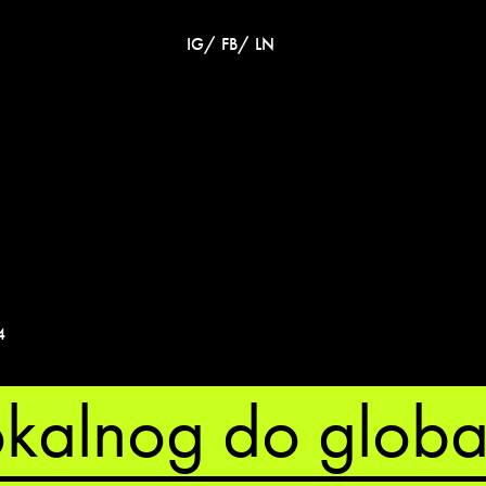
/
/
IG
FB
LN
4
kalnog do glob