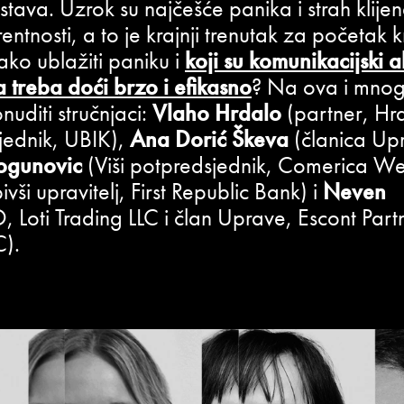
stava. Uzrok su najčešće panika i strah klij
ntnosti, a to je krajnji trenutak za početak k
ako ublažiti paniku i
koji su komunikacijski al
a treba doći brzo i efikasno
? Na ova i mnog
uditi stručnjaci:
Vlaho Hrdalo
(partner, Hr
jednik, UBIK),
Ana Dorić Škeva
(članica Up
ogunovic
(Viši potpredsjednik, Comerica We
i upravitelj, First Republic Bank) i
Neven
 Loti Trading LLC i član Uprave, Escont Partn
C).