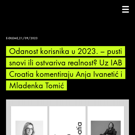
E-DILEME
,
21/09/2023
Odanost korisnika u 2023. – pusti
snovi ili ostvariva realnost? Uz IAB
Croatia komentiraju Anja Ivanetić i
Mladenka Tomić