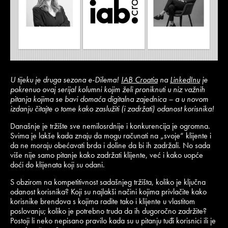
U tijeku je druga sezona e-Dilema!
IAB Croatia
na
LinkedInu
je
pokrenuo ovaj serijal kolumni kojim želi proniknuti u niz važnih
pitanja kojima se bavi domaća digitalna zajednica – a u novom
izdanju čitajte o tome kako zaslužiti (i zadržati) odanost korisnika!
Današnje je tržište sve nemilosrdnije i konkurencija je ogromna.
Svima je lakše kada znaju da mogu računati na „svoje“ klijente i
da ne moraju obećavati brda i doline da bi ih zadržali. No sada
više nije samo pitanje kako zadržati klijente, već i kako uopće
doći do klijenata koji su odani.
S obzirom na kompetitivnost sadašnjeg tržišta, koliko je ključna
odanost korisnika? Koji su najlakši načini kojima privlačite kako
korisnike brendova s kojima radite tako i klijente u vlastitom
poslovanju; koliko je potrebno truda da ih dugoročno zadržite?
Postoji li neko nepisano pravilo kada su u pitanju tuđi korisnici ili je