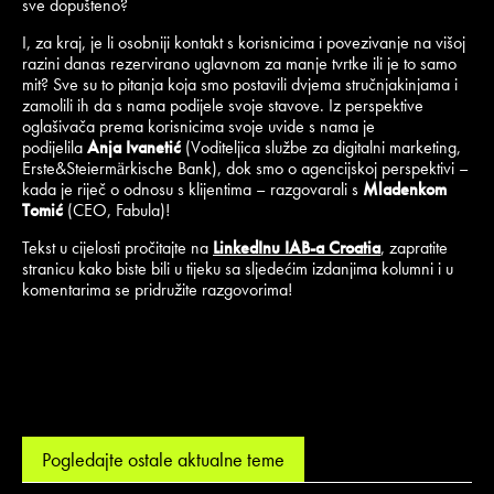
sve dopušteno?
I, za kraj, je li osobniji kontakt s korisnicima i povezivanje na višoj
razini danas rezervirano uglavnom za manje tvrtke ili je to samo
mit? Sve su to pitanja koja smo postavili dvjema stručnjakinjama i
zamolili ih da s nama podijele svoje stavove. Iz perspektive
oglašivača prema korisnicima svoje uvide s nama je
podijelila
Anja Ivanetić
(Voditeljica službe za digitalni marketing,
Erste&Steiermärkische Bank), dok smo o agencijskoj perspektivi –
kada je riječ o odnosu s klijentima – razgovarali s
Mladenkom
Tomić
(CEO, Fabula)!
Tekst u cijelosti pročitajte na
LinkedInu IAB-a Croatia
, zapratite
stranicu kako biste bili u tijeku sa sljedećim izdanjima kolumni i u
komentarima se pridružite razgovorima!
Pogledajte ostale aktualne teme