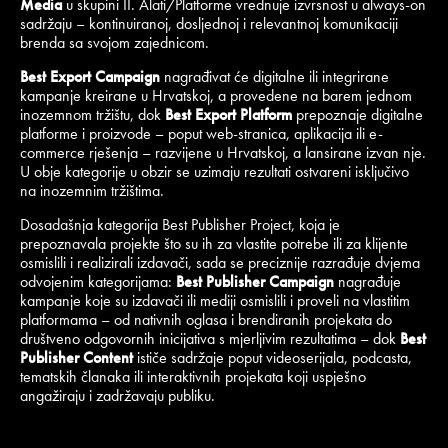
Media
u skupini II. Alati/Platforme vrednuje izvrsnost u always-on
sadržaju – kontinuiranoj, dosljednoj i relevantnoj komunikaciji
brenda sa svojom zajednicom.
Best Export Campaign
nagrađivat će digitalne ili integrirane
kampanje kreirane u Hrvatskoj, a provedene na barem jednom
inozemnom tržištu, dok
Best Export Platform
prepoznaje digitalne
platforme i proizvode – poput web-stranica, aplikacija ili e-
commerce rješenja – razvijene u Hrvatskoj, a lansirane izvan nje.
U obje kategorije u obzir se uzimaju rezultati ostvareni isključivo
na inozemnim tržištima.
Dosadašnja kategorija Best Publisher Project, koja je
prepoznavala projekte što su ih za vlastite potrebe ili za klijente
osmislili i realizirali izdavači, sada se preciznije razrađuje dvjema
odvojenim kategorijama:
Best
Publisher Campaign
nagrađuje
kampanje koje su izdavači ili mediji osmislili i proveli na vlastitim
platformama – od nativnih oglasa i brendiranih projekata do
društveno odgovornih inicijativa s mjerljivim rezultatima – dok
Best
Publisher Content
ističe sadržaje poput videoserijala, podcasta,
tematskih članaka ili interaktivnih projekata koji uspješno
angažiraju i zadržavaju publiku.