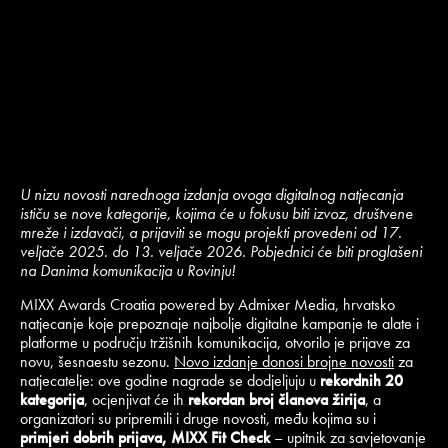
U nizu novosti narednoga izdanja ovoga digitalnog natjecanja
ističu se nove kategorije, kojima će u fokusu biti izvoz, društvene
mreže i izdavači, a prijaviti se mogu projekti provedeni od 17.
veljače 2025. do 13. veljače 2026. Pobjednici će biti proglašeni
na Danima komunikacija u Rovinju!
MIXX Awards Croatia powered by Admixer Media, hrvatsko
natjecanje koje prepoznaje najbolje digitalne kampanje te alate i
platforme u području tržišnih komunikacija, otvorilo je prijave za
novu, šesnaestu sezonu.
Novo izdanje donosi brojne novosti
za
natjecatelje: ove godine nagrade se dodjeljuju u
rekordnih 20
kategorija
, ocjenjivat će ih
rekordan broj članova žirija
, a
organizatori su pripremili i druge novosti, među kojima su i
primjeri dobrih prijava, MIXX Fit Check
– upitnik za savjetovanje