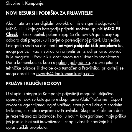
Skupine I. Kampanje.
NOVI RESURSI I PODRŠKA ZA PRIJAVITELJE
Ako imate izvrstan digitalni projekt, ali niste sigurni odgovara li
MIXX-u ili u koju ga kategoriju prijaviti, možete ispuniti
MIXX Fit
Check
– kratki upitnik putem kojeg će članovi Organizacijskog
odbora dati preporuku i savjet o potencijalnoj prijavi. Uz većinu
kategorija sada su dostupni i
primjeri pobjedničkih projekata
koji
mogu poslužiti kao inspiracija i orijentir pri izradi prijave; pronaći
ih je moguće u Pravilniku, dostupnom na službenim stranicama
Dana komunikacija, kao i u
galeriji pobjednika
. Za sva pitanja
tehničke prirode ili dvojbe oko tumačenja Pravilnika, prijavitelji se
mogu obratiti na
awards@danikomunikacija.com
.
PRIJAVE I KLJUČNI ROKOVI
U skupini kategorija Kampanje prijavitelji mogu biti isključivo
agencije, dok su kategorije u skupinama Alati/Platforme i Export
otvorene agencijama, oglašivačima, startupima i drugim srodnim
tvrtkama, sukladno uvjetima iz Pravilnika. Skupina Publisher i dalje
je rezervirana za izdavače, koji u novim kategorijama imaju priliku
još jasnije istaknuti inovativnost i snagu vlastitih sadržajnih i
oglašivačkih projekata.