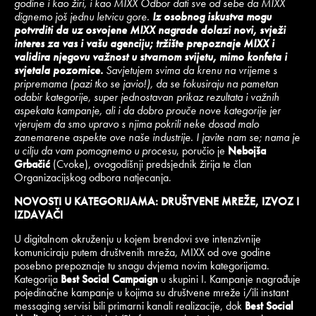
godine i kao žiri, i kao MIXX Odbor dati sve od sebe da MIXX
dignemo još jednu letvicu gore.
Iz osobnog iskustva mogu
potvrditi da uz osvojene MIXX nagrade dolazi novi, svježi
interes za vas i vašu agenciju; tržište prepoznaje MIXX i
validira njegovu važnost u stvarnom svijetu, mimo konfeta i
svjetala pozornice.
Savjetujem svima da krenu na vrijeme s
pripremama (pazi tko se javio!), da se fokusiraju na pametan
odabir kategorije, super jednostavan prikaz rezultata i važnih
aspekata kampanje, ali i da dobro prouče nove kategorije jer
vjerujem da smo upravo s njima pokrili neke dosad malo
zanemarene aspekte ove naše industrije. I javite nam se; nama je
u cilju da vam pomognemo u procesu
, poručio je
Nebojša
Grbačić
(Cvoke), ovogodišnji predsjednik žirija te član
Organizacijskog odbora natjecanja.
NOVOSTI U KATEGORIJAMA: DRUŠTVENE MREŽE, IZVOZ I
IZDAVAČI
U digitalnom okruženju u kojem brendovi sve intenzivnije
komuniciraju putem društvenih mreža, MIXX od ove godine
posebno prepoznaje tu snagu dvjema novim kategorijama.
Kategorija
Best Social Campaign
u skupini I. Kampanje nagrađuje
pojedinačne kampanje u kojima su društvene mreže i/ili instant
messaging servisi bili primarni kanali realizacije, dok
Best Social