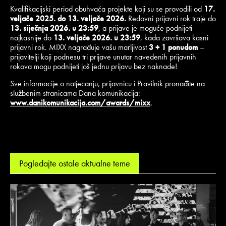
Kvalifikacijski period obuhvaća projekte koji su se provodili od
17.
veljače 2025. do 13. veljače 2026.
Redovni prijavni rok traje do
13. siječnja 2026. u 23:59
, a prijave je moguće podnijeti
najkasnije do
13. veljače 2026. u 23:59
, kada završava kasni
prijavni rok. MIXX nagrađuje vašu marljivost
3 + 1 ponudom
–
prijavitelji koji podnesu tri prijave unutar navedenih prijavnih
rokova mogu podnijeti još jednu prijavu bez naknade!
Sve informacije o natjecanju, prijavnicu i Pravilnik pronađite na
službenim stranicama Dana komunikacija:
www.danikomunikacija.com/awards/mixx
.
Pogledajte ostale aktualne teme