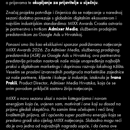
o prijavama te
okupljanje za prijavitelje u siječnju
.
Značaj projekta potvrđuje i činjenica da se natjecanje u narednoj
sezoni dodatno povezuje s globalnim digitalnim ekosustavom i
najvišim industrijskim standardima: MIXX Awards Croatia ostvario
je partnerstvo s tvrtkom
Admixer Media
, službenim prodajnim
predstavnikom za Google Ads u Hrvatskoj.
Ponosni smo što kao ekskluzivni sponzor podržavamo natjecanje
MIXX Awards 2026. Za Admixer Media, službenog prodajnog
predstavnika (ASR) za Google Ads u Hrvatskoj, ovo partnerstvo
predstavlja prirodan nastavak naše misije unapređenja najboljih
praksi u digitalnom marketingu i doprinosu razvoju lokalnog tržišta.
Veselim se proslavi izvanrednih postignuća marketinške zajednice
uz naše partnere, klijente i kolege iz industrije
, istaknula je
Ivana
Prakiš
, Product Director, Admixer Media Hrvatska, koja će se
ovim povodom priključiti sastavu žirija natjecanja.
MIXX u novu sezonu ulazi s novim kategorijama i novom
energijom koja će, uvjeren sam, motivirati i one koji su dosad na
prijavu gledali skeptično. Pa samim time očekujem i veći broj
kvalitetnijih prijava, ali i općenito super pozitivnu energiju koja se
predano gradi oko cijelog MIXX natjecanja. Slobodno mogu reći
da je ovo jedna od najvažnijih nagrada uopće, i da ćemo ove