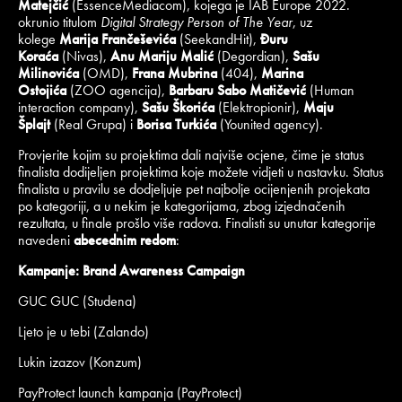
Matejčić
(EssenceMediacom), kojega je IAB Europe 2022.
okrunio titulom
Digital Strategy Person of The Year
, uz
kolege
Marija Frančeševića
(SeekandHit),
Đuru
Koraća
(Nivas),
Anu Mariju Malić
(Degordian),
Sašu
Milinovića
(OMD),
Frana Mubrina
(404),
Marina
Ostojića
(ZOO agencija),
Barbaru Sabo Matičević
(Human
interaction company),
Sašu Škorića
(Elektropionir),
Maju
Šplajt
(Real Grupa) i
Borisa Turkića
(Younited agency).
Provjerite kojim su projektima dali najviše ocjene, čime je status
finalista dodijeljen projektima koje možete vidjeti u nastavku. Status
finalista u pravilu se dodjeljuje pet najbolje ocijenjenih projekata
po kategoriji, a u nekim je kategorijama, zbog izjednačenih
rezultata, u finale prošlo više radova. Finalisti su unutar kategorije
navedeni
abecednim redom
:
Kampanje: Brand Awareness Campaign
GUC GUC (Studena)
Ljeto je u tebi (Zalando)
Lukin izazov (Konzum)
PayProtect launch kampanja (PayProtect)