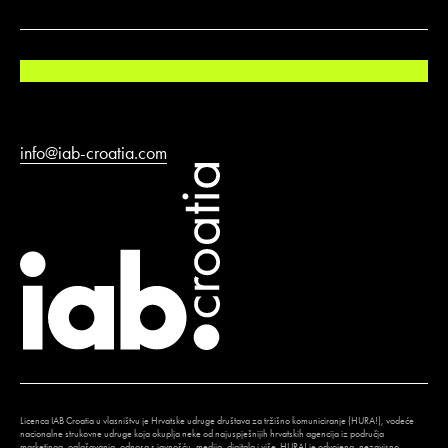
info@iab-croatia.com
Licenca IAB Croatia u vlasništvu je Hrvatske udruge društava za tržišno komuniciranje (HURA!), vodeće
nacionalne strukovne udruge koja okuplja neke od najuspješnijih hrvatskih agencija iz područja
marketinga, oglašavanja, odnosa s javnošću, medija, digitala i više. HURA! je odvojena, nezavisno