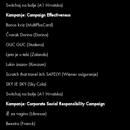
Switchaj na bolje (A1 Hrvatska)
Kampanje: Campaign Effectiveness
Bonus kviz (MultiPlusCard)
Čvarak Dorina (Dorina)
GUC GUC (Studena)
Ljeto je u tebi (Zalando)
Lukin izazov (Konzum)
Scratch that travel itch SAFELY! (Wiener osiguranje)
SKY JE SKY (Sky Cola)
Switchaj na bolje (A1 Hrvatska)
Kampanje: Corporate Social Responsibility Campaign
✌️ za vaginu (Libresse)
Beestro (Franck)