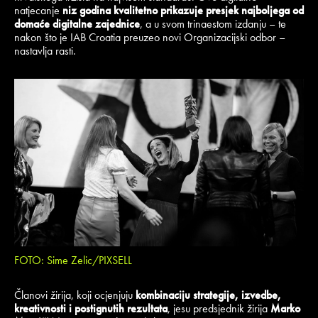
natjecanje
niz godina kvalitetno prikazuje presjek najboljega od
domaće digitalne zajednice
, a u svom trinaestom izdanju – te
nakon što je IAB Croatia preuzeo novi Organizacijski odbor –
nastavlja rasti.
FOTO: Sime Zelic/PIXSELL
Članovi žirija, koji ocjenjuju
kombinaciju strategije, izvedbe,
kreativnosti i postignutih rezultata
, jesu predsjednik žirija
Marko