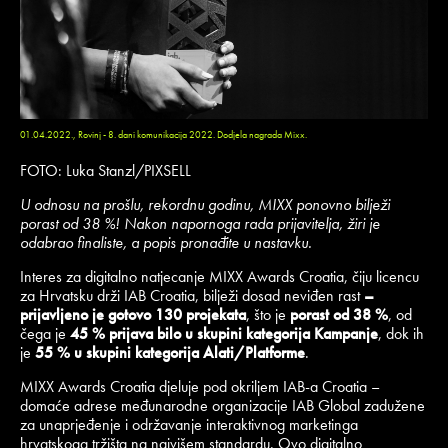
01.04.2022., Rovinj - 8. dani komunikacija 2022. Dodjela nagrada Mixx.
FOTO: Luka Stanzl/PIXSELL
U odnosu na prošlu, rekordnu godinu, MIXX ponovno bilježi
porast od 38 %! Nakon napornoga rada prijavitelja, žiri je
odabrao finaliste, a popis pronađite u nastavku.
Interes za digitalno natjecanje MIXX Awards Croatia, čiju licencu
za Hrvatsku drži IAB Croatia, bilježi dosad neviđen rast
–
prijavljeno je gotovo 130 projekata
, što je
porast od 38 %
, od
čega je
45 % prijava bilo u skupini kategorija Kampanje
, dok ih
je
55 % u skupini kategorija Alati/Platforme
.
MIXX Awards Croatia djeluje pod okriljem IAB-a Croatia –
domaće adrese međunarodne organizacije IAB Global zadužene
za unaprjeđenje i održavanje interaktivnog marketinga
hrvatskoga tržišta na najvišem standardu. Ovo digitalno