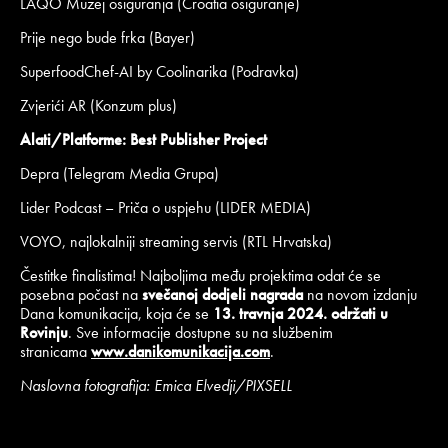
LAQO Muzej osiguranja (Croatia osiguranje)
Prije nego bude frka (Bayer)
SuperfoodChef-AI by Coolinarika (Podravka)
Zvjerići AR (Konzum plus)
Alati/Platforme: Best Publisher Project
Depra (Telegram Media Grupa)
Lider Podcast – Priča o uspjehu (LIDER MEDIA)
VOYO, najlokalniji streaming servis (RTL Hrvatska)
Čestitke finalistima! Najboljima među projektima odat će se
posebna počast na
svečanoj dodjeli nagrada
na novom izdanju
Dana komunikacija, koja će se
13. travnja 2024. održati u
Rovinju
. Sve informacije dostupne su na službenim
stranicama
www.danikomunikacija.com
.
Naslovna fotografija: Emica Elvedji/PIXSELL