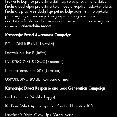
Provjerite kojim su projektima dali najviše ocjene, čime je status
finalista dodijeljen projektima koje možete vidjeti u nastavku. Status
finalista u pravilu se dodjeljuje pet najbolje ocijenjenih projekata
po kategoriji, a u nekim je kategorijama, zbog izjednačenih
rezultata, u finale prošlo više radova. Finalisti su unutar kategorije
navedeni
abecednim redom
:
Kampanje: Brand Awareness Campaign
BOLJI ONLINE (A1 Hrvatska)
Dnevnik Pauline P. (Jučer)
EVERYBODY GUC GUC (Studenac)
Novo vrijeme, novi SKY (Jamnica)
USPOREDIVO BOLJE (Kompare online)
Kampanje: Direct Response and Lead Generation Campaign
Back to school (Školska knjiga)
Kaufland WhatsApp kampanja (Kaufland Hrvatska K.D.)
Lancôme’s Digital Glow-Up (L’Oreal Adria)