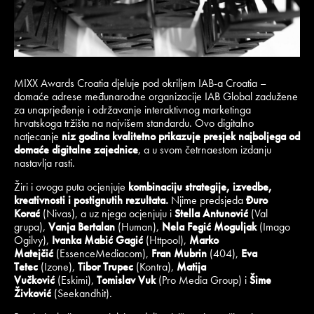
MIXX Awards Croatia djeluje pod okriljem IAB-a Croatia –
domaće adrese međunarodne organizacije IAB Global zadužene
za unaprjeđenje i održavanje interaktivnog marketinga
hrvatskoga tržišta na najvišem standardu. Ovo digitalno
natjecanje
niz godina kvalitetno prikazuje presjek najboljega od
domaće digitalne zajednice
, a u svom četrnaestom izdanju
nastavlja rasti.
Žiri i ovoga puta ocjenjuje
kombinaciju strategije, izvedbe,
kreativnosti i postignutih rezultata.
Njime predsjeda
Đuro
Korać
(Nivas), a uz njega ocjenjuju i
Stella Antunović
(Val
grupa),
Vanja Bertalan
(Human),
Nela Fegić Moguljak
(Imago
Ogilvy),
Ivanka Mabić Gagić
(Httpool),
Marko
Matejčić
(EssenceMediacom),
Fran Mubrin
(404),
Eva
Tetec
(Izone),
Tibor Trupec
(Kontra),
Matija
Vučković
(Eskimi),
Tomislav Vuk
(Pro Media Group) i
Šime
Živković
(Seekandhit).