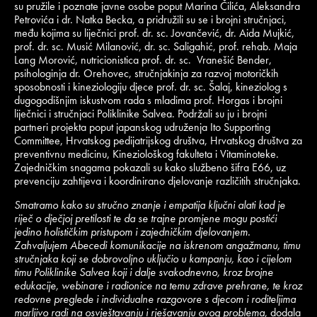
su pružile i poznate javne osobe poput Marina Čilića, Aleksandra
Petrovića i dr. Natka Becka, a pridružili su se i brojni stručnjaci,
među kojima su liječnici prof. dr. sc. Jovančević, dr. Aida Mujkić,
prof. dr. sc. Musić Milanović, dr. sc. Saligahić, prof. rehab. Maja
Lang Morović, nutricionistica prof. dr. sc. Vranešić Bender,
psihologinja dr. Orehovec, stručnjakinja za razvoj motoričkih
sposobnosti i kineziologiju djece prof. dr. sc. Šalaj, kineziolog s
dugogodišnjim iskustvom rada s mladima prof. Horgas i brojni
liječnici i stručnjaci Poliklinike Salvea. Podržali su ju i brojni
partneri projekta poput japanskog udruženja Ito Supporting
Committee, Hrvatskog pedijatrijskog društva, Hrvatskog društva za
preventivnu medicinu, Kineziološkog fakulteta i Vitaminoteke.
Zajedničkim snagama pokazali su kako službeno šifra E66, uz
prevenciju zahtijeva i koordinirano djelovanje različitih stručnjaka.
Smatramo kako su stručno znanje i empatija ključni alati kad je
riječ o dječjoj pretilosti te da se trajne promjene mogu postići
jedino holističkim pristupom i zajedničkim djelovanjem.
Zahvaljujem Abecedi komunikacije na iskrenom angažmanu, timu
stručnjaka koji se dobrovoljno uključio u kampanju, kao i cijelom
timu Poliklinike Salvea koji i dalje svakodnevno, kroz brojne
edukacije, webinare i radionice na temu zdrave prehrane, te kroz
redovne preglede i individualne razgovore s djecom i roditeljima
marljivo radi na osvještavanju i rješavanju ovog problema
, dodala