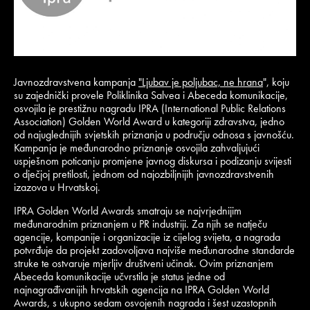
Javnozdravstvena kampanja
"Ljubav je poljubac, ne hrana
", koju
su zajednički provele Poliklinika Salvea i Abeceda komunikacije,
osvojila je prestižnu nagradu IPRA (International Public Relations
Association) Golden World Award u kategoriji zdravstva, jedno
od najuglednijih svjetskih priznanja u području odnosa s javnošću.
Kampanja je međunarodno priznanje osvojila zahvaljujući
uspješnom poticanju promjene javnog diskursa i podizanju svijesti
o dječjoj pretilosti, jednom od najozbiljnijih javnozdravstvenih
izazova u Hrvatskoj.
IPRA Golden World Awards smatraju se najvrjednijim
međunarodnim priznanjem u PR industriji. Za njih se natječu
agencije, kompanije i organizacije iz cijelog svijeta, a nagrada
potvrđuje da projekt zadovoljava najviše međunarodne standarde
struke te ostvaruje mjerljiv društveni učinak. Ovim priznanjem
Abeceda komunikacije učvrstila je status jedne od
najnagrađivanijih hrvatskih agencija na IPRA Golden World
Awards, s ukupno sedam osvojenih nagrada i šest uzastopnih