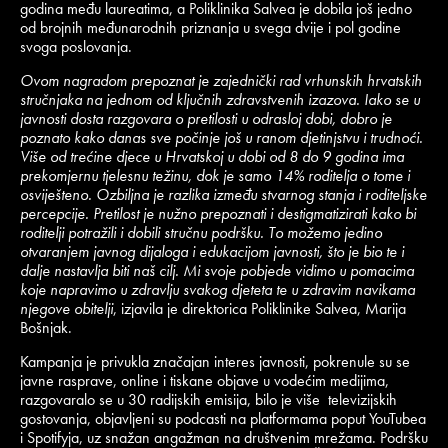
godina među laureatima, a Poliklinika Salvea je dobila još jedno
od brojnih međunarodnih priznanja u svega dvije i pol godine
svoga poslovanja.
Ovom nagradom prepoznat je zajednički rad vrhunskih hrvatskih
stručnjaka na jednom od ključnih zdravstvenih izazova. Iako se u
javnosti dosta razgovara o pretilosti u odrasloj dobi, dobro je
poznato kako danas sve počinje još u ranom djetinjstvu i trudnoći.
Više od trećine djece u Hrvatskoj u dobi od 8 do 9 godina ima
prekomjernu tjelesnu težinu, dok je samo 14% roditelja o tome i
osviješteno. Ozbiljna je razlika između stvarnog stanja i roditeljske
percepcije. Pretilost je nužno prepoznati i destigmatizirati kako bi
roditelji potražili i dobili stručnu podršku. To možemo jedino
otvaranjem javnog dijaloga i edukacijom javnosti, što je bio te i
dalje nastavlja biti naš cilj. Mi svoje pobjede vidimo u pomacima
koje napravimo u zdravlju svakog djeteta te u zdravim navikama
njegove obitelji
, izjavila je direktorica Poliklinike Salvea, Marija
Bošnjak.
Kampanja je privukla značajan interes javnosti, pokrenule su se
javne rasprave, online i tiskane objave u vodećim medijima,
razgovaralo se u 30 radijskih emisija, bilo je više televizijskih
gostovanja, objavljeni su podcasti na platformama poput YouTubea
i Spotifyja, uz snažan angažman na društvenim mrežama. Podršku