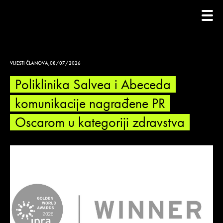
VIJESTI ČLANOVA
,
08/07/2026
Poliklinika Salvea i Abeceda
komunikacije nagrađene PR
Oscarom u kategoriji zdravstva