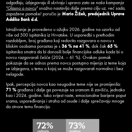
odgađaju, izbjegavaju ili skrivaju i upravo zato se naša kampanja
"
Glasno o novcu
" snažno nastavlja dalje prema cilju uz, već sada,
zapažene pomake!
poručio je
Mario Žižek, predsjednik Uprave
Addiko Bank d.d.
Istraživanje je provedeno u ožujku 2026. godine na uzorku od
više od 500 ispitanika iz Hrvatske. U usporedbi s prethodim
razdobljem, broj građana koji redovito razgovara o novcu s
bliskim osobama porastao je s
36 % na 41 %
, dok čak
65 %
ispitanika smatra da bi donosili bolje financijske odluke kada bi o
novcu razgovarali češće (2024. – 61 %). Ovakav pomak
pokazuje da se odnos prema novcu postupno mijenja iz teme koja
se izbjegava, u temu o kojoj se može razgovarati normalno i bez
nelagode.
Ipak, percepcija novca kao neugodne teme nije se promijenila:
71 %
građana i dalje ga povezuje sa sramom ili zavišću, jednako
kao i 2024. godine. Iako svijest raste, emocionalne barijere poput
srama, uspoređivanja i straha od osude i dalje sprečavaju mnoge
da otvore temu financija.