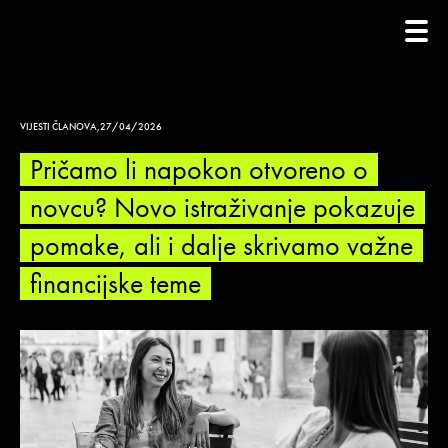
VIJESTI ČLANOVA
,
27/04/2026
Pričamo li napokon otvoreno o
novcu? Novo istraživanje pokazuje
pomake, ali i dalje skrivamo važne
financijske teme