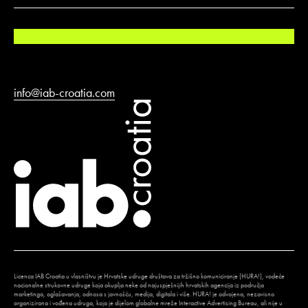
info@iab-croatia.com
Licenca IAB Croatia u vlasništvu je Hrvatske udruge društava za tržišno komuniciranje (HURA!), vodeće
nacionalne strukovne udruge koja okuplja neke od najuspješnijih hrvatskih agencija iz područja
marketinga, oglašavanja, odnosa s javnošću, medija, digitala i više. HURA! je odvojena, nezavisno
organizirana i vođena udruga, koja je dijelom globalne mreže Interactive Advertising Bureau, ali nije u