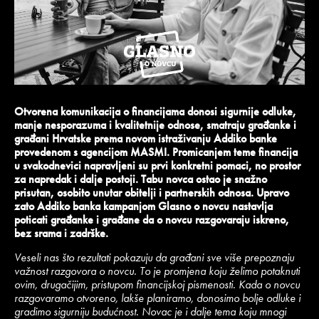
Otvorena komunikacija o financijama donosi sigurnije odluke,
manje nesporazuma i kvalitetnije odnose, smatraju građanke i
građani Hrvatske prema novom istraživanju Addiko banke
provedenom s agencijom MASMI. Promicanjem teme financija
u svakodnevici napravljeni su prvi konkretni pomaci, no prostor
za napredak i dalje postoji. Tabu novca ostao je snažno
prisutan, osobito unutar obitelji i partnerskih odnosa. Upravo
zato Addiko banka kampanjom Glasno o novcu nastavlja
poticati građanke i građane da o novcu razgovaraju iskreno,
bez srama i zadrške.
Veseli nas što rezultati pokazuju da građani sve više prepoznaju
važnost razgovora o novcu. To je promjena koju želimo potaknuti
ovim, drugačijim, pristupom financijskoj pismenosti. Kada o novcu
razgovaramo otvoreno, lakše planiramo, donosimo bolje odluke i
gradimo sigurniju budućnost. Novac je i dalje tema koju mnogi