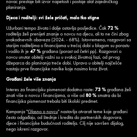
novac prestaje biti izvor napetosti i postaje alat zajedničkog
planiranja.
Djeca i roditelji: svi žele pričati, malo tko stigne
Užurbani tempo života i dalje ostavlja posljedice. Čak
72 %
roditelja želi prenijeti znanje o novcu na djecu, ali to ne čini zbog
svakodnevnih obaveza (2024. - 68%). Istovremeno, razgovori sa
starijim roditeljima o financijama u trećoj dobi u blagom su porastu
i vodilo ih je
47 %
građana (porast od četiri pp). Razgovori o
novcu unutar obitelji važni su u svakoj životnoj fazi, od prvog
džeparca do planiranja treće dobi. Upravo u obitelji najčešće
nastaju prve financijske navike koje nosimo kroz život.
Građani žele više znanja
Interes za financijsku pismenost dodatno raste:
73 %
građana želi
znati više o novcu i financijama, a više od
80 %
smatra da bi
financijska pismenost trebala biti školski predmet.
Kampanja "
Glasno o novcu
" nastavlja otvarati teme koje građani
često odgađaju, od štednje i kredita do partnerskih dogovora,
djece i financijske budućnosti roditelja. Cilj nije savršen dijalog,
nego iskreni razgovor.