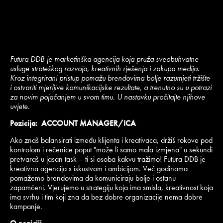
Futura DDB je marketinška agencija koja pruža sveobuhvatne
usluge strateškog razvoja, kreativnih rješenja i zakupa medija.
Kroz integrirani pristup pomažu brendovima bolje razumjeti tržište
i ostvariti mjerljive komunikacijske rezultate, a trenutno su u potrazi
za novim pojačanjem u svom timu.
U nastavku pročitajte njihove
uvjete.
Pozicija: ACCOUNT MANAGER/ICA
Ako znaš balansirati između klijenta i kreativaca, držiš rokove pod
kontrolom i rečenice poput "može li samo mala izmjena" u sekundi
pretvaraš u jasan task – ti si osoba kakvu tražimo! Futura DDB je
kreativna agencija s iskustvom i ambicijom. Već godinama
pomažemo brendovima da komuniciraju bolje i ostanu
zapamćeni. Vjerujemo u strategiju koja ima smisla, kreativnost koja
ima svrhu i tim koji zna da bez dobre organizacije nema dobre
kampanje.