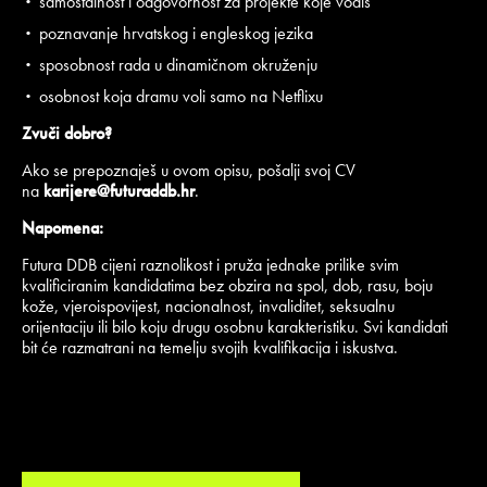
samostalnost i odgovornost za projekte koje vodiš
poznavanje hrvatskog i engleskog jezika
sposobnost rada u dinamičnom okruženju
osobnost koja dramu voli samo na Netflixu
Zvuči dobro?
Ako se prepoznaješ u ovom opisu, pošalji svoj CV
na
karijere@futuraddb.hr
.
Napomena:
Futura DDB cijeni raznolikost i pruža jednake prilike svim
kvalificiranim kandidatima bez obzira na spol, dob, rasu, boju
kože, vjeroispovijest, nacionalnost, invaliditet, seksualnu
orijentaciju ili bilo koju drugu osobnu karakteristiku. Svi kandidati
bit će razmatrani na temelju svojih kvalifikacija i iskustva.