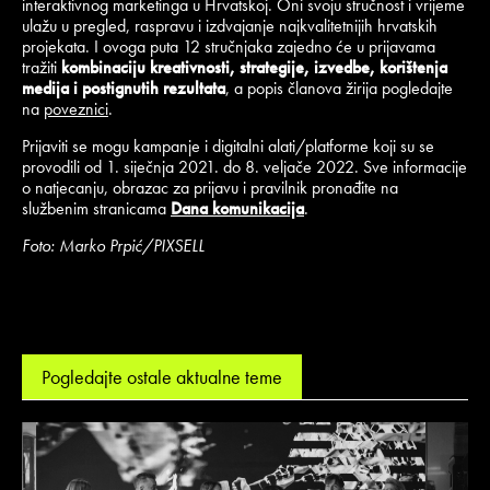
interaktivnog marketinga u Hrvatskoj. Oni svoju stručnost i vrijeme
ulažu u pregled, raspravu i izdvajanje najkvalitetnijih hrvatskih
projekata. I ovoga puta 12 stručnjaka zajedno će u prijavama
tražiti
kombinaciju kreativnosti, strategije, izvedbe, korištenja
medija i postignutih rezultata
, a popis članova žirija pogledajte
na
poveznici
.
Prijaviti se mogu kampanje i digitalni alati/platforme koji su se
provodili od 1. siječnja 2021. do 8. veljače 2022. Sve informacije
o natjecanju, obrazac za prijavu i pravilnik pronađite na
službenim stranicama
Dana komunikacija
.
Foto: Marko Prpić/PIXSELL
Pogledajte ostale aktualne teme