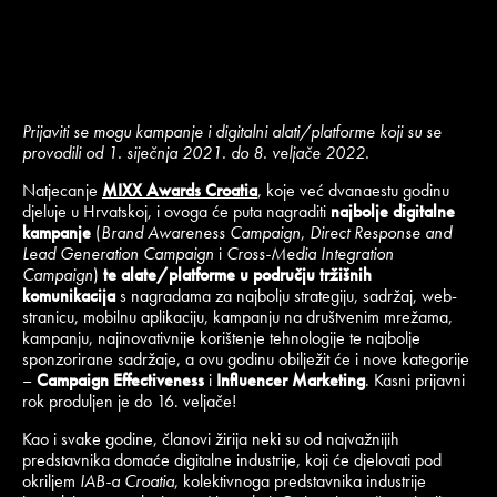
Prijaviti se mogu kampanje i digitalni alati/platforme koji su se
provodili od 1. siječnja 2021. do 8. veljače 2022.
Natjecanje
MIXX Awards Croatia
, koje već dvanaestu godinu
djeluje u Hrvatskoj, i ovoga će puta nagraditi
najbolje digitalne
kampanje
(
Brand Awareness Campaign
,
Direct Response and
Lead Generation Campaign
i
Cross-Media Integration
Campaign
)
te alate/platforme u području tržišnih
komunikacija
s nagradama za najbolju strategiju, sadržaj, web-
stranicu, mobilnu aplikaciju, kampanju na društvenim mrežama,
kampanju, najinovativnije korištenje tehnologije te najbolje
sponzorirane sadržaje, a ovu godinu obilježit će i nove kategorije
–
Campaign Effectiveness
i
Influencer Marketing
. Kasni prijavni
rok produljen je do 16. veljače!
Kao i svake godine, članovi žirija neki su od najvažnijih
predstavnika domaće digitalne industrije, koji će djelovati pod
okriljem
IAB-a Croatia
, kolektivnoga predstavnika industrije