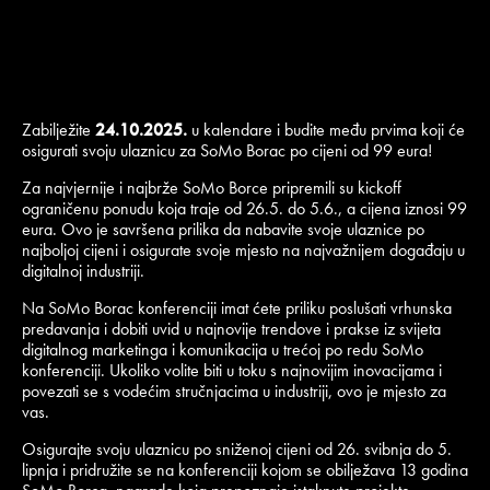
Zabilježite
24.10.2025.
u kalendare i budite među prvima koji će
osigurati svoju ulaznicu za SoMo Borac po cijeni od 99 eura!
Za najvjernije i najbrže SoMo Borce pripremili su kickoff
ograničenu ponudu koja traje od 26.5. do 5.6., a cijena iznosi 99
eura. Ovo je savršena prilika da nabavite svoje ulaznice po
najboljoj cijeni i osigurate svoje mjesto na najvažnijem događaju u
digitalnoj industriji.
Na SoMo Borac konferenciji imat ćete priliku poslušati vrhunska
predavanja i dobiti uvid u najnovije trendove i prakse iz svijeta
digitalnog marketinga i komunikacija u trećoj po redu SoMo
konferenciji. Ukoliko volite biti u toku s najnovijim inovacijama i
povezati se s vodećim stručnjacima u industriji, ovo je mjesto za
vas.
Osigurajte svoju ulaznicu po sniženoj cijeni od 26. svibnja do 5.
lipnja i pridružite se na konferenciji kojom se obilježava 13 godina