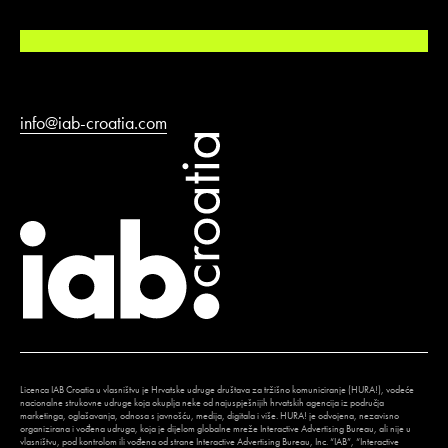
info@iab-croatia.com
Licenca IAB Croatia u vlasništvu je Hrvatske udruge društava za tržišno komuniciranje (HURA!), vodeće
nacionalne strukovne udruge koja okuplja neke od najuspješnijih hrvatskih agencija iz područja
marketinga, oglašavanja, odnosa s javnošću, medija, digitala i više. HURA! je odvojena, nezavisno
organizirana i vođena udruga, koja je dijelom globalne mreže Interactive Advertising Bureau, ali nije u
vlasništvu, pod kontrolom ili vođena od strane Interactive Advertising Bureau, Inc. “IAB”, “Interactive