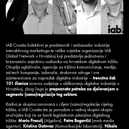
IAB Croatia kolektivni je predstavnik i ambasador industrije
interaktivnog marketinga te velike svjetske organizacije IAB
Global Network u Hrvatskoj koji predstavlja jedinstvenu i
brzorastuću zajednicu sudionika na hrvatskom digitalnom tržištu.
Okuplja oglašivače, agencije za tržišno komuniciranje, medije,
ad-tech kompanije, izdavače, strukovne udruge i sve
zainteresirane za napredak digitalne industrije –
trenutno čak
101 članica
izravno sudjeluje u oblikovanju digitalne industrije u
Hrvatskoj, zbog čega je
prepoznata potreba za djelovanjem u
segmentu (samo)regulacije tog sektora
.
Radna je skupina osnovana s ciljem (samo)regulacije cijelog
tržišta, a IAB Croatia tim je povodom u radnoj skupini okupio
stručnjake koji će se baviti legislativnim pitanjima digitalnog
tržišta:
Mario Fraculj
(Algebra),
Petra Bogavčić
(mmb media
agentur),
Kristina Gotovac
(Komunikacijski laboratorij),
Nikola