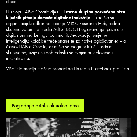
djece.
U sklopu IAB-a Croatia djeluju i
radne skupine posvećene nizu
ključnih pitanja domaće digitalne industrije
– kao što su
organizacijski odbor natjecanja MIXX, Research Hub, radna
skupina za
online media AdEx
;
DOOH oglašavanje
; pažnju u
digitalnom marketingu; community/edukaciju; umjetnu
inteligenciju;
kolačiće treće strane
te za
native oglašavanje
; – a
članovi IAB-a Croatia, osim što se mogu priključiti radnim
skupinama, uvijek su dobrodošli i sa svojim prijedlozima i
inicijativama.
Više informacija možete pronaći na
LinkedIn
i
Facebook
profilima.
Pogledajte ostale aktualne teme