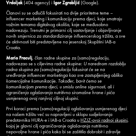
Vrdoljak
(404 agency) i
Igor Zgrabljić
(Google).
Članovi su se odlučili fokusirati na dvije prioritetne teme –
influencer marketing i komunikaciju prema djeci, koje smatraju
važnim temama digitalnog okoliša, koje se međusobno
nadovezuju. Trenutni je primarni cilj sastavljanje i objavljivanje
novih smjernica za standardiziranje influencerskog tržišta, a sve
će aktivnosti biti predstavljene na jesenskoj Skupštini IAB-a
Croatia.
Mario Fraculj
, član radne skupine za (samo)regulaciju,
nadovezao se s ciljevima radne skupine:
U narednom razdoblju
radna skupina za (samo)regulaciju fokusirat će se na
uređivanje influencer marketinga kao sve zastupljenijeg oblika
komercijalne komunikacije. Također, bavit ćemo se
komunikacijom prema djeci, u smislu online sigurnosti, ali i
ograničenja oglašavanja nutritivno siromašne hrane i pića
usmjerenog ovoj ranjivoj ciljnoj skupini
.
Prvi koraci prema (samo)regulaciji oglašavanja usmjerenog djeci
na našem tržištu već su napravljeni u sklopu sudjelovanja
predstavnika HURA-e i IAB-a Croatia u
HZJZ-ovoj radnoj skupini
,
kojoj je glavni cilj ograničavanje oglašavanja nutritivno
nepovoljne hrane i pića kako bi se zaštitila dobrobit i zdravlje