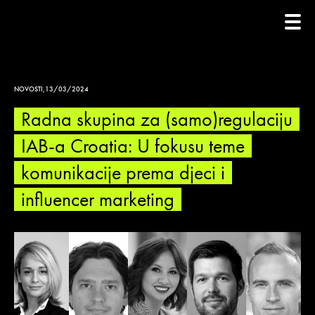
NOVOSTI
,
13/03/2024
Radna skupina za (samo)regulaciju
IAB-a Croatia: U fokusu teme
komunikacije prema djeci i
influencer marketing