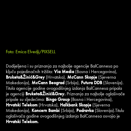
Foto: Emica Elvedji/PIXSELL
Dodijeljena i su priznanja za najbolje agencije BalCannesa po
ključu pojedinačnih tržišta:
Via Media
(Bosna i Hercegovina),
Bruketa&Žinić&Grey
(Hrvatska),
McCann Skopje
(Sjeverna
Makedonija),
McCann Beograd
(Srbija),
Futura DDB
(Slovenija).
Titula agencije godine ovogodišnjeg izdanja BalCannesa pripala
je agenciji
Bruketa&Žinić&Grey.
Priznanja za najbolje oglašivače
pripale su sljedećima:
Bingo Group
(Bosna i Hercegovina),
Hrvatski Telekom
(Hrvatska),
Halkbank Skopje
(Sjeverna
Makedonija),
Koncern Bambi
(Srbija),
Podravka
(Slovenija).Titulu
oglašivača godine ovogodišnjeg izdanja BalCannesa osvojio je
Hrvatski Telekom.