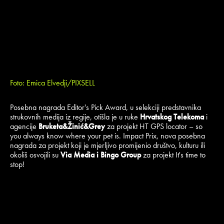
Foto: Emica Elvedji/PIXSELL
Posebna nagrada Editor's Pick Award, u selekciji predstavnika
strukovnih medija iz regije, otišla je u ruke
Hrvatskog Telekoma
i
agencije
Bruketa&Žinić&Grey
za projekt HT GPS locator – so
you always know where your pet is. Impact Prix, nova posebna
nagrada za projekt koji je mjerljivo promijenio društvo, kulturu ili
okoliš osvojili su
Via Media i Bingo Group
za projekt It's time to
stop!