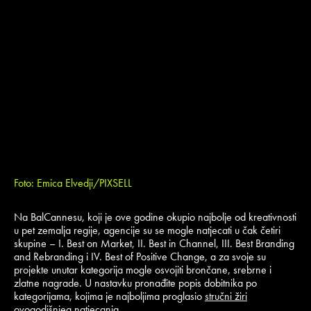
Foto: Emica Elvedji/PIXSELL
Na BalCannesu, koji je ove godine okupio najbolje od kreativnosti
u pet zemalja regije, agencije su se mogle natjecati u čak četiri
skupine – I. Best on Market, II. Best in Channel, III. Best Branding
and Rebranding i IV. Best of Positive Change, a za svoje su
projekte unutar kategorija mogle osvojiti brončane, srebrne i
zlatne nagrade. U nastavku pronađite popis dobitnika po
kategorijama, kojima je najboljima proglasio
stručni žiri
ovogodišnjeg natjecanja.