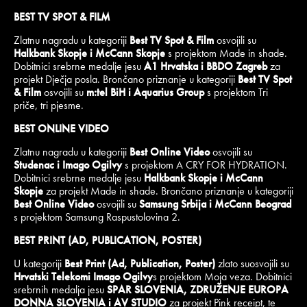
BEST TV SPOT & FILM
Zlatnu nagradu u kategoriji
Best TV Spot & Film
osvojili su
Halkbank Skopje i McCann Skopje
s projektom Made in shade.
Dobitnici srebrne medalje jesu
A1 Hrvatska i BBDO Zagreb
za
projekt Dječja posla. Brončano priznanje u kategoriji
Best TV Spot
& Film
osvojili su
m:tel BiH i Aquarius Group
s projektom Tri
priče, tri pjesme.
BEST ONLINE VIDEO
Zlatnu nagradu u kategoriji
Best Online Video
osvojili su
Studenac i Imago Ogilvy
s projektom A CRY FOR HYDRATION.
Dobitnici srebrne medalje jesu
Halkbank Skopje i McCann
Skopje
za projekt Made in shade. Brončano priznanje u kategoriji
Best Online Video
osvojili su
Samsung Srbija i McCann Beograd
s projektom Samsung Raspustolovina 2.
BEST PRINT (AD, PUBLICATION, POSTER)
U kategoriji
Best Print (Ad, Publication, Poster)
zlato suosvojili su
Hrvatski Telekomi Imago Ogilvy
s projektom Moja veza. Dobitnici
srebrnih medalja jesu
SPAR SLOVENIA, ZDRUŽENJE EUROPA
DONNA SLOVENIA i AV STUDIO
za projekt Pink receipt, te