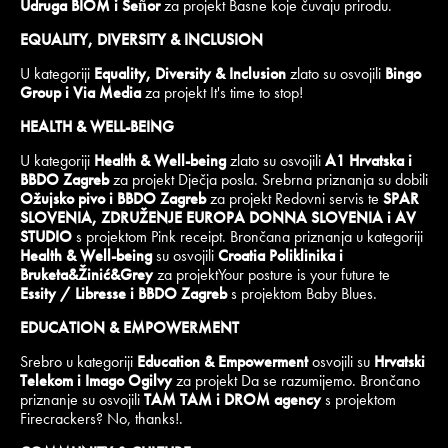
Udruga BIOM i Señor
za projekt Basne koje čuvaju prirodu.
EQUALITY, DIVERSITY & INCLUSION
U kategoriji
Equality, Diversity & Inclusion
zlato su osvojili
Bingo
Group i Via Media
za projekt It's time to stop!
HEALTH & WELL-BEING
U kategoriji
Health & Well-being
zlato su osvojili
A1 Hrvatska i
BBDO Zagreb
za projekt Dječja posla. Srebrna priznanja su dobili
Ožujsko pivo i BBDO Zagreb
za projekt Redovni servis te
SPAR
SLOVENIA, ZDRUŽENJE EUROPA DONNA SLOVENIA i AV
STUDIO
s projektom Pink receipt. Brončana priznanja u kategoriji
Health & Well-being
su osvojili
Croatia Poliklinika i
Bruketa&Žinić&Grey
za projektYour posture is your future te
Essity / Libresse i BBDO Zagreb
s projektom Baby Blues.
EDUCATION & EMPOWERMENT
Srebro u kategoriji
Education & Empowerment
osvojili su
Hrvatski
Telekom i Imago Ogilvy
za projekt Da se razumijemo. Brončano
priznanje su osvojili
TAM TAM i DROM agency
s projektom
Firecrackers? No, thanks!.