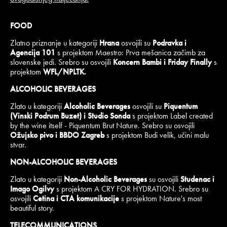
FOOD
Zlatno priznanje u kategoriji
Hrana
osvojili su
Podravka i
Agencija 101
s projektom Maestro: Prva mešanica začimb za
slovenske jedi. Srebro su osvojili
Koncern Bambi i Friday Finally
s
projektom
WFL/NPLTK.
ALCOHOLIC BEVERAGES
Zlato u kategoriji
Alcoholic Beverages
osvojili su
Piquentum
(Vinski Podrum Buzet) i
Studio Sonda
s projektom Label created
by the wine itself - Piquentum Brut Nature. Srebro su osvojili
Ožujsko pivo i BBDO Zagreb
s projektom Budi velik, učini malu
stvar.
NON-ALCOHOLIC BEVERAGES
Zlato u kategoriji
Non-Alcoholic Beverages
su osvojili
Studenac i
Imago Ogilvy
s projektom A CRY FOR HYDRATION. Srebro su
osvojili
Cetina i CTA komunikacije
s projektom Nature's most
beautiful story.
TELECOMMUNICATIONS