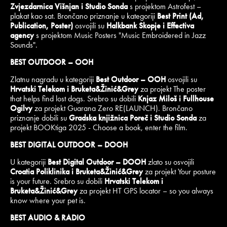
Zvjezdarnica Višnjan i Studio Sonda
s projektom Astrofest –
plakat kao sat. Brončano priznanje u kategoriji
Best Print (Ad,
Publication, Poster)
osvojili su
Halkbank Skopje i Effectiva
agency
s projektom Music Posters "Music Embroidered in Jazz
Sounds".
BEST OUTDOOR – OOH
Zlatnu nagradu u kategoriji
Best Outdoor – OOH
osvojili su
Hrvatski Telekom i Bruketa&Žinić&Grey
za projekt The poster
that helps find lost dogs. Srebro su dobili
Knjaz Miloš i Fullhouse
Ogilvy
za projekt Guarana Zero RE(LAUNCH). Brončano
priznanje dobili su
Gradska knjižnica Poreč i Studio Sonda
za
projekt BOOKtiga 2025 - Choose a book, enter the film.
BEST DIGITAL OUTDOOR – DOOH
U kategoriji
Best Digital Outdoor – DOOH
zlato su osvojili
Croatia Poliklinika i Bruketa&Žinić&Grey
za projekt Your posture
is your future. Srebro su dobili
Hrvatski Telekom i
Bruketa&Žinić&Grey
za projekt HT GPS locator – so you always
know where your pet is.
BEST AUDIO & RADIO