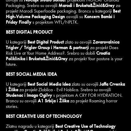
Packaging. Srebro su osvojili
Marodi i Bruketa&Žinić&Grey
za
projekt Marodi Superfoodie packaging. Broncu u kategoriji
Best
High-Volume Packaging Design
osvojili su
Koncern Bambi i
Friday Finally
s projektom WFL/NPLTK.
BEST DIGITAL PRODUCT
U kategoriji
Best Digital Product
zlato su osvojili
Zavarovalnica
Triglav / Triglav Group i Herman & partnerji
za projekt Does
Risk Live at Your Home Address?. Srebro su dobili
Croatia
Poliklinika i Bruketa&Žinić&Grey
za projekt Your posture is your
future.
BEST SOCIAL MEDIA IDEA
U kategoriji
Best Social Media Idea
zlato su osvojili
Jaffa Crvenka
i Žiška
za projekt Zloblica - Evil Noblica. Srebro su osvojili
Studenac i Imago Ogilvy
s projektom A CRY FOR HYDRATION.
Broncu su osvojili
A1 Srbija i Žiška
za projekt Roaming horror
stories.
BEST CREATIVE USE OF TECHNOLOGY
Zlatnu nagradu u kategoriji
Best Creative Use of Technology