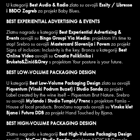
U kategoriji
Best Audio & Radio
zlato su osvojili
Essity / Libresse
i BBDO Zagreb
za projekt Baby Blues.
BEST EXPERIENTIAL ADVERTISING & EVENTS
Zlatnu nagradu u kategoriji
Best Experiential Advertising &
Events
osvojili su
Bingo Groupi Via Media
s projektom It's time to
stop! Srebro su osvojili
Mastercard Slovenija i Povem
za projekt
Signs of inclusion: Inclusivity is the key. Broncu u kategoriji
Best
Online Video
osvojili su
Croatia Poliklinika i
Bruketa&Žinić&Grey
s projektom Your posture is your future.
BEST LOW-VOLUME PACKAGING DESIGN
U kategoriji
Best Low-Volume Packaging Design
zlato su osvojili
Piquentum (Vinski Podrum Buzet) i Studio Sonda
za projekt
Label created by the wine itself – Piquentum Brut Nature. Srebro
su osvojili
Mylando i Studio Tumpić/Prenc
s projektom Famìa –
House of local products. Brončanu nagradu osvojili su
Vinska klet
Bjana i Futura DDB
za projekt Hand Touched by Bjana.
BEST HIGH-VOLUME PACKAGING DESIGN
Zlatnu nagradu u kategoriji
Best High-Volume Packaging Design
osvojili su
NoCapi Studio Sonda
s projektom NO!CAP Granola