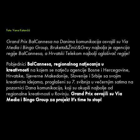
Foto: Vana Katančić
Grand Prix BalCannesa na Danima komunikacija osvojili su Via
Media i Bingo Group, Bruketa&Žinić&Grey najbolja je agencija
regije BalCannesa, a Hrvatski Telekom najbolji oglašivač regije!
Pobjednici
BalCannesa, regionalnog natjecanja u
kreativnosti
na kojem se natječu agencije Bosne i Hercegovine,
Hrvatske, Sjeverne Makedonije, Slovenije i Srbije sa svojim
kreativnim idejama, proglašeni su 7. svibnja u večernjim satima na
pozornici Dana komunikacija, koji su okupili najbolje od
regionalne kreativnosti u Rovinju.
Grand Prix osvojili su Via
Media i Bingo Group za projekt It's time to stop!