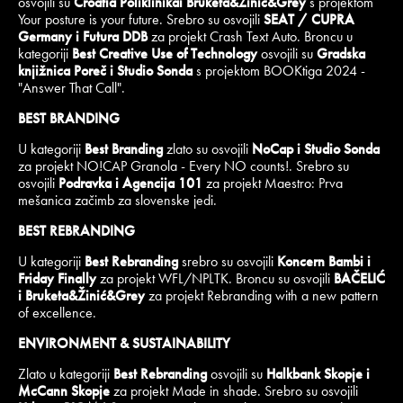
osvojili su
Croatia Poliklinikai Bruketa&Žinić&Grey
s projektom
Your posture is your future. Srebro su osvojili
SEAT / CUPRA
Germany i Futura DDB
za projekt Crash Text Auto. Broncu u
kategoriji
Best Creative Use of Technology
osvojili su
Gradska
knjižnica Poreč i Studio Sonda
s projektom BOOKtiga 2024 -
"Answer That Call".
BEST
BRANDING
U kategoriji
Best Branding
zlato su osvojili
NoCap i Studio Sonda
za projekt NO!CAP Granola - Every NO counts!. Srebro su
osvojili
Podravka i Agencija 101
za projekt Maestro: Prva
mešanica začimb za slovenske jedi.
BEST REBRANDING
U kategoriji
Best Rebranding
srebro su osvojili
Koncern Bambi i
Friday Finally
za projekt WFL/NPLTK. Broncu su osvojili
BAČELIĆ
i Bruketa&Žinić&Grey
za projekt Rebranding with a new pattern
of excellence.
ENVIRONMENT & SUSTAINABILITY
Zlato u kategoriji
Best Rebranding
osvojili su
Halkbank Skopje i
McCann Skopje
za projekt Made in shade. Srebro su osvojili