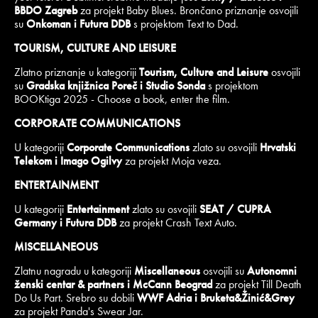
BBDO Zagreb
za projekt Baby Blues. Brončano priznanje osvojili
su
Onkoman i Futura DDB
s projektom Text to Dad.
TOURISM, CULTURE AND LEISURE
Zlatno priznanje u kategoriji
Tourism, Culture and Leisure
osvojili
su
Gradska knjižnica Poreč i Studio Sonda
s projektom
BOOKtiga 2025 - Choose a book, enter the film.
CORPORATE COMMUNICATIONS
U kategoriji
Corporate Communications
zlato su osvojili
Hrvatski
Telekom i Imago Ogilvy
za projekt Moja veza.
ENTERTAINMENT
U kategoriji
Entertainment
zlato su osvojili
SEAT / CUPRA
Germany i Futura DDB
za projekt Crash Text Auto.
MISCELLANEOUS
Zlatnu nagradu u kategoriji
Miscellaneous
osvojili su
Autonomni
ženski centar & partners i McCann Beograd
za projekt Till Death
Do Us Part. Srebro su dobili
WWF Adria i Bruketa&Žinić&Grey
za projekt Panda's Swear Jar.