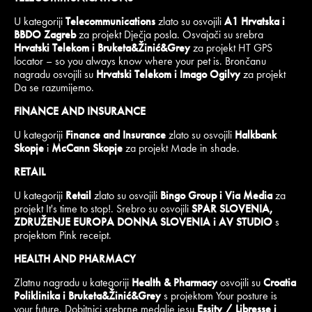
U kategoriji
Telecommunications
zlato su osvojili
A1 Hrvatska i
BBDO Zagreb
za projekt Dječja posla. Osvajači su srebra
Hrvatski Telekom i Bruketa&Žinić&Grey
za projekt HT GPS
locator – so you always know where your pet is. Brončanu
nagradu osvojili su
Hrvatski Telekom i Imago Ogilvy
za projekt
Da se razumijemo.
FINANCE AND INSURANCE
U kategoriji
Finance and Insurance
zlato su osvojili
Halkbank
Skopje
i
McCann Skopje
za projekt Made in shade.
RETAIL
U kategoriji
Retail
zlato su osvojili
Bingo Group i Via Media
za
projekt It's time to stop!. Srebro su osvojili
SPAR SLOVENIA,
ZDRUŽENJE EUROPA DONNA SLOVENIA i AV STUDIO
s
projektom Pink receipt.
HEALTH AND PHARMACY
Zlatnu nagradu u kategoriji
Health & Pharmacy
osvojili su
Croatia
Poliklinika i Bruketa&Žinić&Grey
s projektom Your posture is
your future. Dobitnici srebrne medalje jesu
Essity / Libresse i