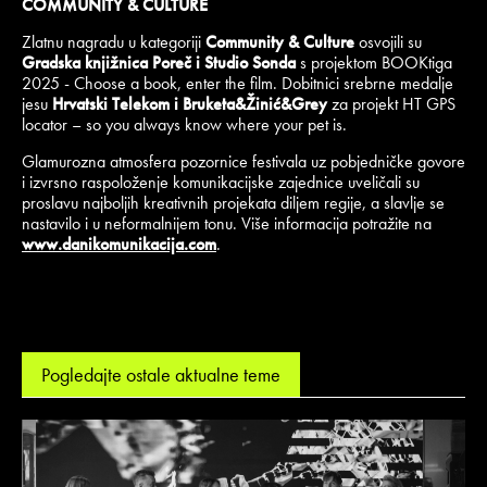
COMMUNITY & CULTURE
Zlatnu nagradu u kategoriji
Community & Culture
osvojili su
Gradska knjižnica Poreč i Studio Sonda
s projektom BOOKtiga
2025 - Choose a book, enter the film. Dobitnici srebrne medalje
jesu
Hrvatski Telekom i Bruketa&Žinić&Grey
za projekt HT GPS
locator – so you always know where your pet is.
Glamurozna atmosfera pozornice festivala uz pobjedničke govore
i izvrsno raspoloženje komunikacijske zajednice uveličali su
proslavu najboljih kreativnih projekata diljem regije, a slavlje se
nastavilo i u neformalnijem tonu. Više informacija potražite na
www.danikomunikacija.com
.
Pogledajte ostale aktualne teme