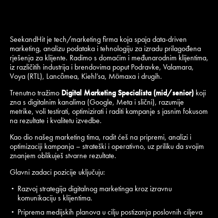
SeekandHit je tech/marketing firma koja spaja data-driven
marketing, analizu podataka i tehnologiju za izradu prilagođena
rješenja za klijente. Radimo s domaćim i međunarodnim klijentima,
iz različitih industrija i brendovima poput Podravke, Valamara,
Voya (RTL), Lancômea, Kiehl’sa, Mömaxa i drugih.
Trenutno tražimo
Digital Marketing Specialista (mid/senior)
koji
zna s digitalnim kanalima (Google, Meta i slični), razumije
metrike, voli testirati, optimizirati i raditi kampanje s jasnim fokusom
na rezultate i kvalitetu izvedbe.
Kao dio našeg marketing tima, radit ćeš na pripremi, analizi i
optimizaciji kampanja – strateški i operativno, uz priliku da svojim
znanjem oblikuješ stvarne rezultate.
Glavni zadaci pozicije uključuju:
Razvoj strategija digitalnog marketinga kroz izravnu
komunikaciju s klijentima.
Priprema medijskih planova u cilju postizanja poslovnih ciljeva