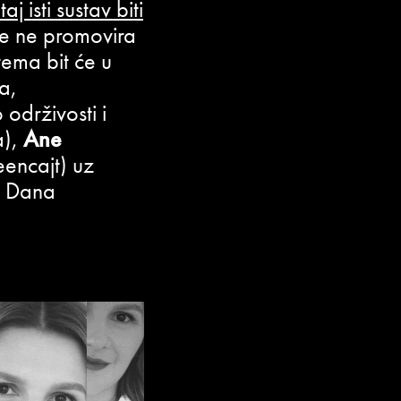
aj isti sustav biti
je ne promovira
ema bit će u
a,
održivosti i
a),
Ane
eencajt) uz
a Dana