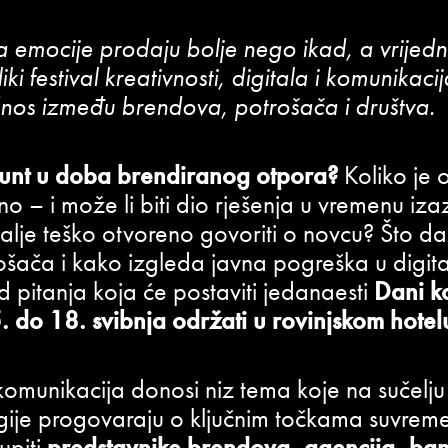
emocije prodaju bolje nego ikad, a vrijedno
iki festival kreativnosti, digitala i komunikac
dnos između brendova, potrošača i društva.
unt u doba brendiranog otpora?
Koliko je 
 – i može li biti dio rješenja u vremenu iza
dalje teško otvoreno govoriti o novcu? Što d
ošača i kako izgleda javna pogreška u digi
 pitanja koja će postaviti jedanaesti
Dani k
. do 18. svibnja održati u rovinjskom hotel
h komunikacija donosi niz tema koje na sučelj
logije progovaraju o ključnim točkama suvrem
upiti
predstavnike brendova, agencija, ba