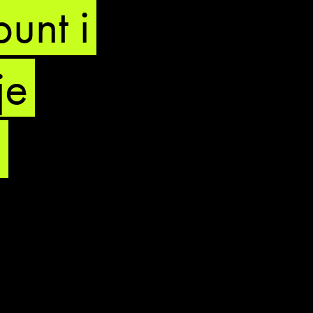
bunt i
je
a