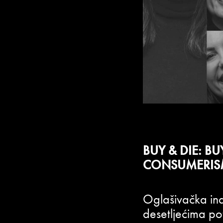
BUY & DIE: B
CONSUMERISM
Oglašivačka ind
desetljećima pot