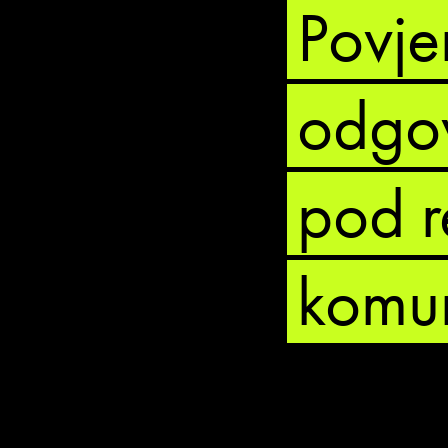
Povjer
odgo
pod r
komun