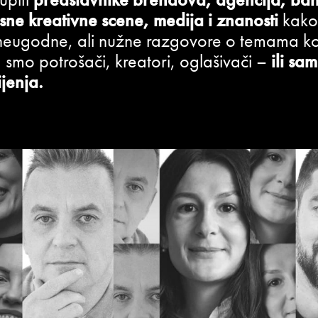
sne kreativne scene, medija i znanosti
kako 
i neugodne, ali nužne razgovore o temama ko
a smo potrošači, kreatori, oglašivači –
ili sam
ijenja.