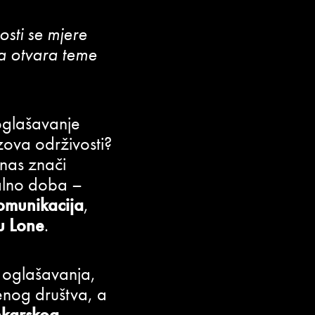
sti se mjere
ija otvara teme
oglašavanje
zova održivosti?
anas znači
talno doba –
omunikacija
,
u Lone
.
u oglašavanja,
enog društva, a
nkarskog