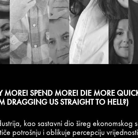
UY MORE! SPEND MORE! DIE MORE QUICKL
 DRAGGING US STRAIGHT TO HELL?)
ustrija, kao sastavni dio šireg ekonomskog s
iče potrošnju i oblikuje percepciju vrijednost