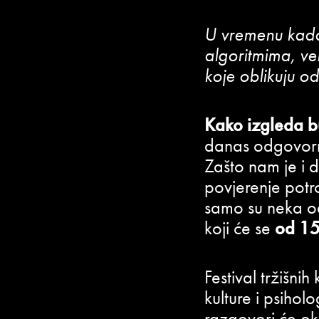
U vremenu kada 
algoritmima, vel
koje oblikuju o
Kako izgleda b
danas odgovorno
Zašto nam je i 
povjerenje potr
samo su neka od
koji će se
od 15
Festival tržišni
kulture i psiho
razgovori će ok