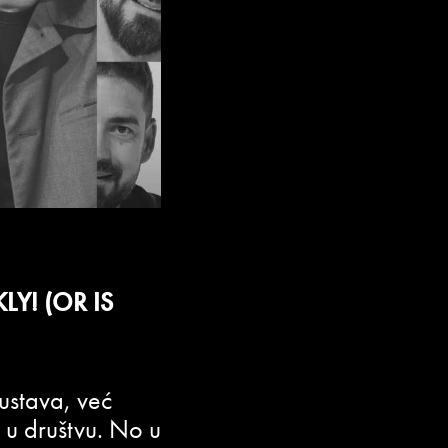
Y! (OR IS
ustava, već
i u društvu. No u