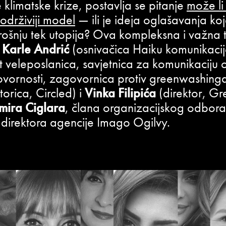
klimatske krize, postavlja se pitanje
može li t
održiviji model
— ili je ideja oglašavanja ko
ošnju tek utopija? Ova kompleksna i važna t
e
Karle Andrić
(osnivačica Haiku komunikacij
veleposlanica, savjetnica za komunikaciju o 
ovornosti, zagovornica protiv greenwashing
torica, Circled) i
Vinka Filipića
(direktor, Gr
mira Ciglara
, člana organizacijskog odbor
 direktora agencije Imago Ogilvy.