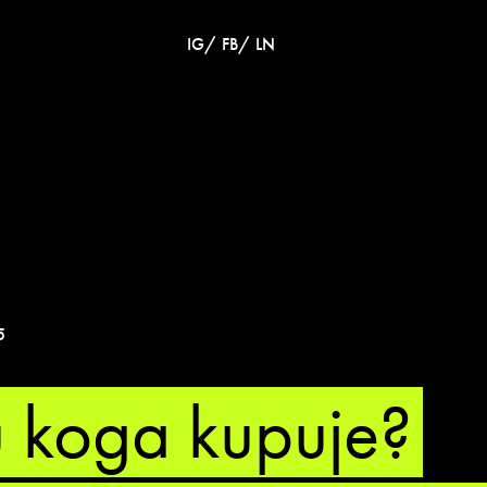
/
/
IG
FB
LN
5
u koga kupuje?