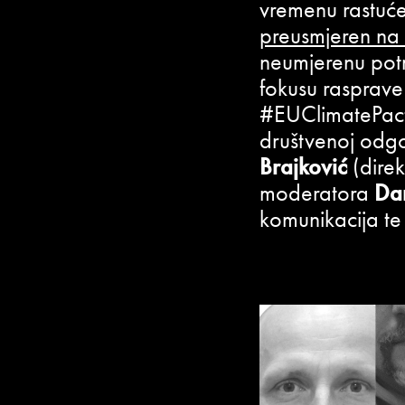
vremenu rastuće 
preusmjeren na 
neumjerenu potr
fokusu rasprav
#EUClimatePact 
društvenoj odg
Brajković
(direk
moderatora
Da
komunikacija te