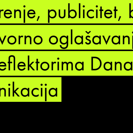
enje, publicitet, 
vorno oglašavan
eflektorima Dan
ikacija