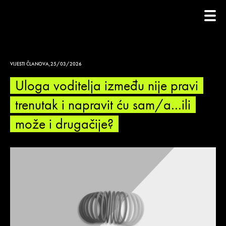
VIJESTI ČLANOVA
,
25/03/2026
Uloga voditelja između nije pravi
trenutak i napravit ću sam/a…ili
može i drugačije?