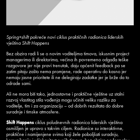
Spring+shift pokreće novi ciklus praktičnih radionica liderskih
vještina Shift Happens
Bez obzira radi li se o novim voditeljima timova, iskusnim project
managerima ili direktorima, većina ih povremeno odgađa teške
razgovore jer nije pravi trenutak, daju općenit feedback pa se
zatim pitaju zašto nema promjene, rade operativu do kasno jer
nemaju jasne prioritete ili ne delegiraju zadatke jer je brže da to
odrade sami.
Ali ne mora biti tako, jednostavne i praktične vještine uz stalni
razvoj vlastitog stila vođenja mogu učiniti veliku razliku za
voditelje, tim i za organizaciju – od dobrih rezultata do dobre
suradnje i timske atmosfere.
Shift Happens
ciklus poludnevnih radionica liderskih vještina
osmišljen je upravo s takvim ciljem. Radionice su interaktivne,
praktične i namijenjene svima koji žele poboljšati suradnju,