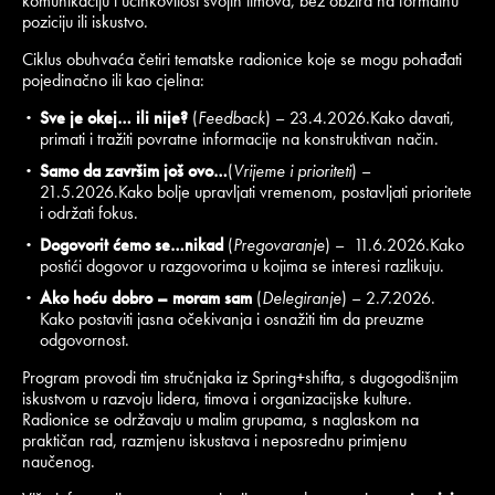
komunikaciju i učinkovitost svojih timova, bez obzira na formalnu
poziciju ili iskustvo.
Ciklus obuhvaća četiri tematske radionice koje se mogu pohađati
pojedinačno ili kao cjelina:
Sve je okej… ili nije?
(
Feedback
) – 23.4.2026.Kako davati,
primati i tražiti povratne informacije na konstruktivan način.
Samo da završim još ovo…
(
Vrijeme i prioriteti
) –
21.5.2026.Kako bolje upravljati vremenom, postavljati prioritete
i održati fokus.
Dogovorit ćemo se…nikad
(
Pregovaranje
) – 11.6.2026.Kako
postići dogovor u razgovorima u kojima se interesi razlikuju.
Ako hoću dobro – moram sam
(
Delegiranje
) – 2.7.2026.
Kako postaviti jasna očekivanja i osnažiti tim da preuzme
odgovornost.
Program provodi tim stručnjaka iz Spring+shifta, s dugogodišnjim
iskustvom u razvoju lidera, timova i organizacijske kulture.
Radionice se održavaju u malim grupama, s naglaskom na
praktičan rad, razmjenu iskustava i neposrednu primjenu
naučenog.