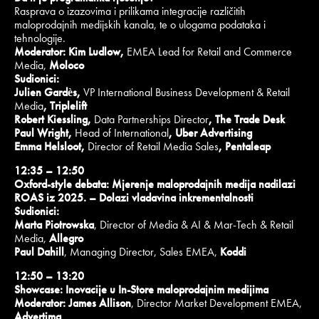
Rasprava o izazovima i prilikama integracije različitih
maloprodajnih medijskih kanala, te o ulogama podataka i
tehnologije.
Moderator: Kim Ludlow,
EMEA Lead for Retail and Commerce
Media,
Moloco
Sudionici:
Julien Gardès,
VP International Business Development & Retail
Media
, Triplelift
Robert Kiessling,
Data Partnerships Director
, The Trade Desk
Paul Wright,
Head of International
, Uber Advertising
Emma Helsloot,
Director of Retail Media Sales
, Pentaleap
12:35 – 12:50
Oxford-style debata: Mjerenje maloprodajnih medija nadilazi
ROAS iz 2025. – Dolazi vladavina inkrementalnosti
Sudionici:
Marta Piotrowska
, Director of Media & AI & Mar-Tech & Retail
Media,
Allegro
Paul Dahill
, Managing Director, Sales EMEA,
Koddi
12:50 – 13:20
Showcase: Inovacije u In-Store maloprodajnim medijima
Moderator:
James Allison
, Director Market Development EMEA,
Advertima