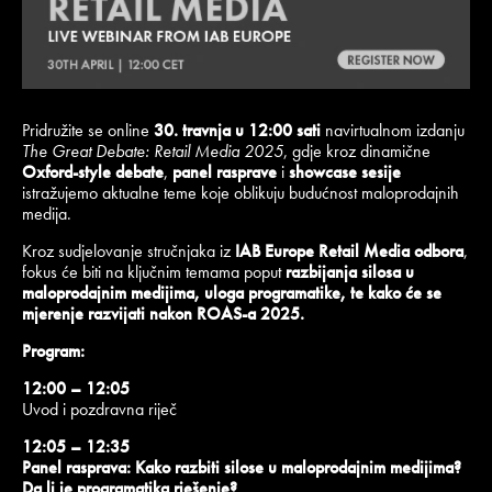
Pridružite se online
30. travnja u 12:00 sati
navirtualnom izdanju
The Great Debate: Retail Media 2025
, gdje kroz dinamične
Oxford-style debate
,
panel rasprave
i
showcase sesije
istražujemo aktualne teme koje oblikuju budućnost maloprodajnih
medija.
Kroz sudjelovanje stručnjaka iz
IAB Europe Retail Media odbora
,
fokus će biti na ključnim temama poput
razbijanja silosa u
maloprodajnim medijima, uloga programatike, te kako će se
mjerenje razvijati nakon ROAS-a 2025.
Program:
12:00 – 12:05
Uvod i pozdravna riječ
12:05 – 12:35
Panel rasprava: Kako razbiti silose u maloprodajnim medijima?
Da li je programatika rješenje?